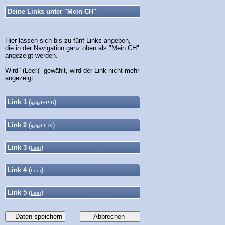
Deine Links unter "Mein CH"
Hier lassen sich bis zu fünf Links angeben,
die in der Navigation ganz oben als "Mein CH"
angezeigt werden.
Wird "(Leer)" gewählt, wird der Link nicht mehr
angezeigt.
Link 1
(
)
@@fEPID
Link 2
(
)
@@6tLlK
Link 3
(
)
Leer
Link 4
(
)
Leer
Link 5
(
)
Leer