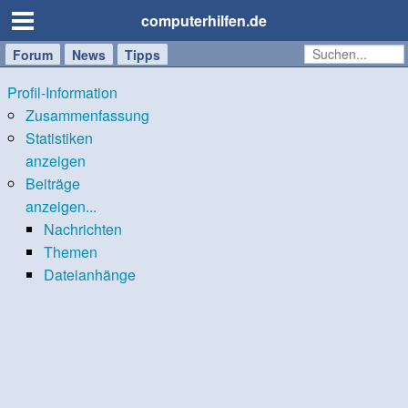
computerhilfen.de
Forum
Handy
Windows
Mac
News
Tipps
/
Profil-Information
Tablet
Zusammenfassung
Statistiken
anzeigen
Beiträge
anzeigen...
Nachrichten
Themen
Dateianhänge