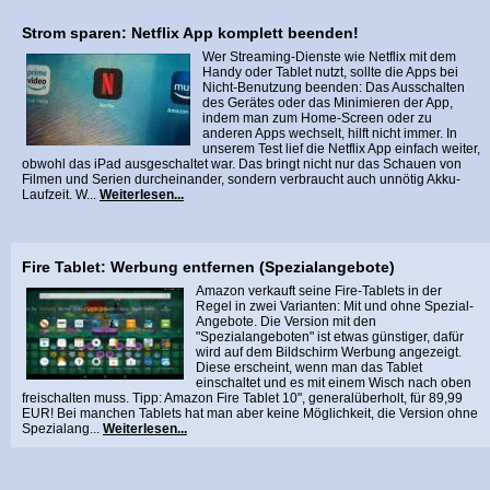
Strom sparen: Netflix App komplett beenden!
Wer Streaming-Dienste wie Netflix mit dem
Handy oder Tablet nutzt, sollte die Apps bei
Nicht-Benutzung beenden: Das Ausschalten
des Gerätes oder das Minimieren der App,
indem man zum Home-Screen oder zu
anderen Apps wechselt, hilft nicht immer. In
unserem Test lief die Netflix App einfach weiter,
obwohl das iPad ausgeschaltet war. Das bringt nicht nur das Schauen von
Filmen und Serien durcheinander, sondern verbraucht auch unnötig Akku-
Laufzeit. W...
Weiterlesen...
Fire Tablet: Werbung entfernen (Spezialangebote)
Amazon verkauft seine Fire-Tablets in der
Regel in zwei Varianten: Mit und ohne Spezial-
Angebote. Die Version mit den
"Spezialangeboten" ist etwas günstiger, dafür
wird auf dem Bildschirm Werbung angezeigt.
Diese erscheint, wenn man das Tablet
einschaltet und es mit einem Wisch nach oben
freischalten muss. Tipp: Amazon Fire Tablet 10", generalüberholt, für 89,99
EUR! Bei manchen Tablets hat man aber keine Möglichkeit, die Version ohne
Spezialang...
Weiterlesen...