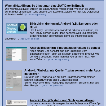
Winmail.dat öffnen: So öffnet man eine .DAT Datei in Emails!
Die Winmail.dat Datei wird oft als Email Anhang mitgesendet: Wie man die Datei
Winmail.dat öffnen kann (und andere DAT Dateien), zeigen wir hier: Die Datei lässt
sich mit speziel...
(513470x gelesen)
Bildschirm drehen mit Android (z.B. Samsung oder
HTC)
Das Handy-Betriebssystem Android erkennt von alleine, wie
das Handy gerade in der Hand gehalten wird und dreht den
Bildschirm dann automatisch, damit die Inhalte passend
angezeigt ...
(359925x gelesen)
Android Bildschirm-Timeout ausschalten: So geht's!
Nach einiger Zeit schaltet sich der Bildschirm vom
Smartphone oder Tablet ab: Mit dem Bildschirm-Timeout wird
der Akku geschont, wenn man das Gerät nicht nutzt. Hier
kann Zeiten z...
(323136x gelesen)
Android: "Unbekannte Quellen" zulassen und mehr Apps
installieren
Da Viren und Trojaner auch auf dem Smartphone vorkommen
können, schützt Android diese Geräte mit einer
Sicherheitsvorkehrung: Neue Apps lassen sich zunächst nur aus
dem Google ...
(183973x gelesen)
Android: Emoji Tastatur und Smileys installieren
Ihr kennt bestimmt die lustigen, bunten Smileys aus WhatsApp