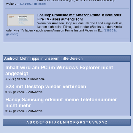
weiterz...
(141601x gelesen)
Lösung: Probleme mit Amazon Prime, Kindle oder
Fire TV - alles auf englisch!
Wenn der Amazon Shop auf das falsche Land eingestellt ist,
lassen sich keine Filme, Lieder oder eBooks auf den Kindle
oder Fire TV laden - auch wenn Amazon Prime Instant Video im B...
(138993x
gelesen)
Android
: Mehr Tipps in unserem
Hilfe-Bereich
Inhalt wird am PC im Windows Explorer nicht
angezeigt
1729x gelesen, 5 Antworten.
S23 mit Desktop wieder verbinden
570x gelesen, 3 Antworten.
Handy Samsung erkennt meine Telefonnummer
nicht mehr
614x gelesen, 0 Antworten.
A
B
C
D
E
F
G
H
I
J
K
L
M
N
O
P
Q
R
S
T
U
V
W
X
Y
Z