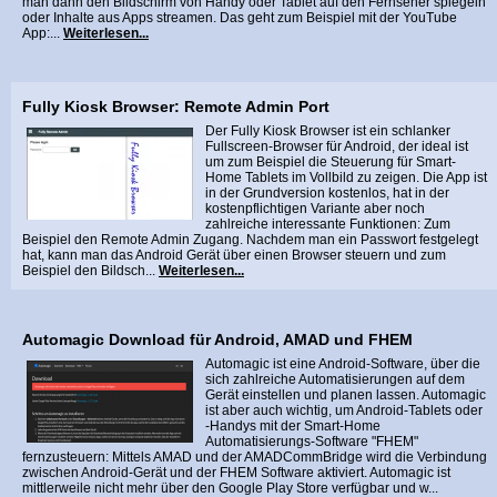
man dann den Bildschirm von Handy oder Tablet auf den Fernseher spiegeln
oder Inhalte aus Apps streamen. Das geht zum Beispiel mit der YouTube
App:...
Weiterlesen...
Fully Kiosk Browser: Remote Admin Port
Der Fully Kiosk Browser ist ein schlanker
Fullscreen-Browser für Android, der ideal ist
um zum Beispiel die Steuerung für Smart-
Home Tablets im Vollbild zu zeigen. Die App ist
in der Grundversion kostenlos, hat in der
kostenpflichtigen Variante aber noch
zahlreiche interessante Funktionen: Zum
Beispiel den Remote Admin Zugang. Nachdem man ein Passwort festgelegt
hat, kann man das Android Gerät über einen Browser steuern und zum
Beispiel den Bildsch...
Weiterlesen...
Automagic Download für Android, AMAD und FHEM
Automagic ist eine Android-Software, über die
sich zahlreiche Automatisierungen auf dem
Gerät einstellen und planen lassen. Automagic
ist aber auch wichtig, um Android-Tablets oder
-Handys mit der Smart-Home
Automatisierungs-Software "FHEM"
fernzusteuern: Mittels AMAD und der AMADCommBridge wird die Verbindung
zwischen Android-Gerät und der FHEM Software aktiviert. Automagic ist
mittlerweile nicht mehr über den Google Play Store verfügbar und w...