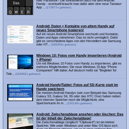
oder Facebook? Die funktionieren auch mit dem Android
Handy - eventuell braucht man dafür aber eine neue Tastatur-
App ...
(173677x gelesen)
Android: Daten + Kontakte von altem Handy auf
neues Smartphone kopieren!
Auf ein neues Android Smartphone wechseln und Kontakte,
Daten und Apps mitnehmen: Das ist nicht unmöglich: Dafür
gibt es verschiedene Apps von den Herstellern wie Samsung
oder HT...
(169354x gelesen)
Windows 10: Fotos vom Handy importieren (Android
+ iPhone)
Um mit Windows 10 Fotos vom Handy zu importieren, gibt es
mehrere Möglichkeiten: Die neue Windows 10 App "Phone
Companion" hilft dabei. Auf deutsch heißt sie "Begleiter für
Tele...
(164082x gelesen)
Android Handy/Tablet: Fotos auf SD-Karte statt im
Handy speichern
Die meisten Android-Handys (wie zum Beispiel das Samsung
Galaxy S3, Galaxy S4, S5 oder das HTC One) haben neben
dem internen Speicher noch die Möglichkeit, eine
Speicherkarte im m...
(154146x gelesen)
Android: Zwischenablage ansehen oder löschen: Das
ist der Inhalt der Zwischenablage!
Die Zwischenablage (englisch "Clipboard") ist ein kleiner
Speicher. Wie unter Windows und unter Mac OS lässt sich
darin ein Element ablegen, um es in einer anderen App