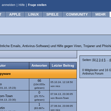
anmelden
|
Hilfe
|
Frage stellen
T
APPLE
LINUX
SPIELE
COMMUNITY
MEHR
rliche Emails, Antivirus-Software) und Hilfe gegen Viren, Trojaner und Phish
Seiten: [
1
]
2
3
4
5
...
4
utor
Antworten
Letzter Beitrag
0 Mitglieder und 16 
Antivirus Forum
Spyware
66
05.10.24, 12:18:50
co
(104.055x
von nico
.01.10, 15:23)
gelesen)
0
07.04.13, 23:30:05
om-Town
(25.757x
von Boom-Town
.04.13, 23:30)
gelesen)
1
27.06.04, 23:06:05
rtin
(93.687x
von nico