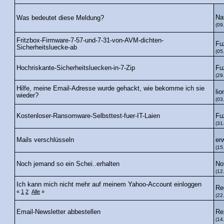
Na
Was bedeutet diese Meldung?
(09
Fritzbox-Firmware-7-57-und-7-31-von-AVM-dichten-
Fu
Sicherheitsluecke-ab
(05
Fu
Hochriskante-Sicherheitsluecken-in-7-Zip
(29
Hilfe, meine Email-Adresse wurde gehackt, wie bekomme ich sie
li
wieder?
(03
Fu
Kostenloser-Ransomware-Selbsttest-fuer-IT-Laien
(31
er
Mails verschlüsseln
(15
No
Noch jemand so ein Schei..erhalten
(12
Ich kann mich nicht mehr auf meinem Yahoo-Account einloggen
Re
«
1
2
Alle
»
(22
Re
Email-Newsletter abbestellen
(14