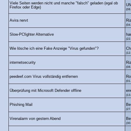
Viele Seiten werden nicht und manche "falsch" geladen (egal ob
UN
Firefox oder Edge)
(08
Ri
Avira nervt
(04
ha
Slow-PCfighter Alternative
(22
Ch
Wie lösche ich eine Fake Anzeige "Virus gefunden"?
(12
Ri
internetsecurity
(08
Ro
peedeef.com Virus vollständig entfernen
(01
er
Überprüfung mit Microsoft Defender offline
(13
Be
Phishing Mail
(27
Be
Virenalarm von gestern Abend
(30