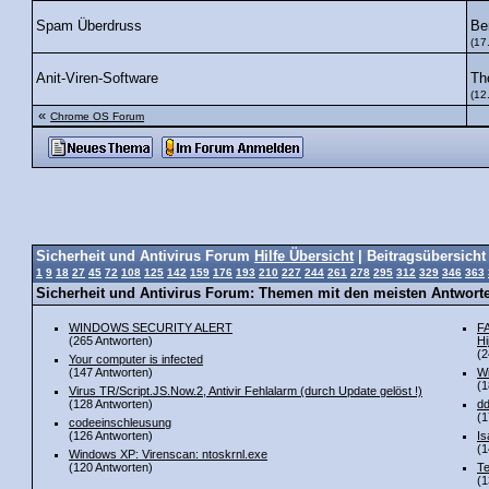
Be
Spam Überdruss
(17
Th
Anit-Viren-Software
(12
«
Chrome OS Forum
Sicherheit und Antivirus Forum
Hilfe Übersicht
| Beitragsübersicht
1
9
18
27
45
72
108
125
142
159
176
193
210
227
244
261
278
295
312
329
346
363
Sicherheit und Antivirus Forum: Themen mit den meisten Antwort
WINDOWS SECURITY ALERT
FA
(265 Antworten)
Hi
(2
Your computer is infected
(147 Antworten)
Wi
(1
Virus TR/Script.JS.Now.2, Antivir Fehlalarm (durch Update gelöst !)
(128 Antworten)
dd
(1
codeeinschleusung
(126 Antworten)
Is
(1
Windows XP: Virenscan: ntoskrnl.exe
(120 Antworten)
Te
(1