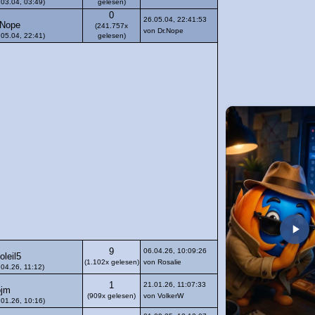
.03.04, 03:49)
gelesen)
0
26.05.04, 22:41:53
.Nope
(241.757x
von Dr.Nope
.05.04, 22:41)
gelesen)
9
06.04.26, 10:09:26
oleil5
(1.102x gelesen)
von Rosalie
.04.26, 11:12)
1
21.01.26, 11:07:33
jm
(909x gelesen)
von VolkerW
.01.26, 10:16)