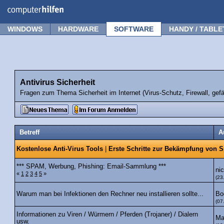
Forum
Tipps
News
Frage stellen
WINDOWS
HARDWARE
SOFTWARE
HANDY / TABLE
Antivirus Sicherheit
Fragen zum Thema Sicherheit im Internet (Virus-Schutz, Firewall, gefäh
Betreff
A
Kostenlose Anti-Virus Tools
|
Erste Schritte zur Bekämpfung von 
*** SPAM, Werbung, Phishing: Email-Sammlung ***
ni
«
1
2
3
4
5
»
(23
Bo
Warum man bei Infektionen den Rechner neu installieren sollte...
(07
Informationen zu Viren / Würmern / Pferden (Trojaner) / Dialern
Ma
usw.