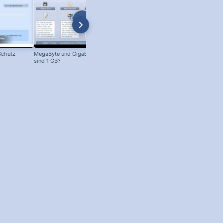
Schutz
MegaByte und GigaByte: Wie viel MB
OpenOffice / LibreOffice
sind 1 GB?
Zeilenabstand ändern!