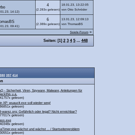
4
18.01.23, 13:22:05
rbo
(2.283x gelesen)
von Otto Schröder
.01.23, 14:12)
6
13.01.23, 12:09:13
omasBS
(2.389x gelesen)
von ThomasBS
.01.23, 09:41)
»
Spiele-Forum
Seiten: [
1
]
2
3
4
5
...
448
380
397
414
en
Q - Sicherheit, Viren, Spyware, Malware, Anleitungen für
jackthis u.a.
41757x gelesen)
n XP: wuauclt.exe soll wieder weg!
86851x gelesen)
l-warez.org: Gefährlich oder legal? Nicht erreichbar?
77017x gelesen)
ass.exe
40348x gelesen)
aTimer.exe wächst und wächst ... / Startseitenproblem
30551x gelesen)