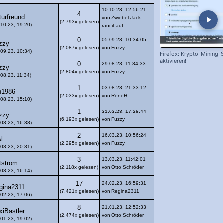
10.10.23, 12:56:21
4
turfreund
von Zwiebel-Jack
(2.793x gelesen)
.10.23, 19:20)
räumt auf
0
05.09.23, 10:34:05
zzy
(2.087x gelesen)
von Fuzzy
.09.23, 10:34)
Firefox: Krypto-Mining-
aktivieren!
0
29.08.23, 11:34:33
zzy
(2.804x gelesen)
von Fuzzy
.08.23, 11:34)
1
03.08.23, 21:33:12
on1986
(2.033x gelesen)
von ReneH
.08.23, 15:10)
1
31.03.23, 17:28:44
zzy
(6.193x gelesen)
von Fuzzy
.03.23, 16:38)
2
16.03.23, 10:56:24
wl
(2.295x gelesen)
von Fuzzy
.03.23, 20:31)
3
13.03.23, 11:42:01
tstrom
(2.118x gelesen)
von Otto Schröder
.03.23, 16:14)
17
24.02.23, 16:59:31
gina2311
(7.421x gelesen)
von Regina2311
.02.23, 17:06)
8
21.01.23, 12:52:33
xiBastler
(2.474x gelesen)
von Otto Schröder
.01.23, 19:02)