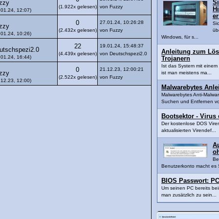
Si
zzy
(1.922x gelesen)
von Fuzzy
Hi
.01.24, 12:07)
er
0
27.01.24, 10:26:28
Si
zzy
(2.432x gelesen)
von Fuzzy
üb
.01.24, 10:26)
Windows, für s...
22
19.01.24, 15:48:37
utschspezi2.0
Anleitung zum Lös
(4.439x gelesen)
von Deutschspezi2.0
.01.24, 16:44)
Trojanern
Ist das System mit einem 
0
21.12.23, 12:00:21
zzy
ist man meistens ma...
(2.522x gelesen)
von Fuzzy
.12.23, 12:00)
Malwarebytes Anle
Malwarebytes Anti-Malwar
Suchen und Entfernen vo
Bootsektor - Virus
Der kostenlose DOS Virens
aktualisierten Virendef...
A
o
Be
Benutzerkonto macht es S
BIOS Passwort: PC
Um seinen PC bereits bei
man zusätzlich zu sein...