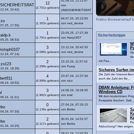
01.09.25, 12:12:07
12
SICHERHEITSRAT
von
(2.701x gelesen)
.12.24, 10:42)
UNSICHERHEITSRAT
1
04.07.25, 20:10:50
Firefox Browserverlauf l
zzo
(1.303x gelesen)
von ned_devine
.07.25, 17:50)
1
23.05.25, 17:27:39
raldp.k
Sicherheitstipps
(1.791x gelesen)
von Harry1957
.05.25, 08:53)
W
3
13.12.24, 20:42:33
P
ristoph0107
(2.086x gelesen)
von ned_devine
Ve
.12.24, 07:14)
si
mit Pas...
2
15.10.24, 11:57:42
zzo123
(2.288x gelesen)
von Fuzzy
.10.24, 18:28)
Sicheres Surfen i
Die Zahl der Internet-Benu
4
23.07.24, 12:37:34
bert811
auch die Zahl der Be...
(4.999x gelesen)
von nico
.09.23, 18:52)
DBAN Anleitung: F
3
14.06.24, 19:29:55
Windows CD
wl
(1.962x gelesen)
von erwl
Mit dem kostenlosen Pro
.06.24, 11:21)
Festplatte löschen. Dab..
0
27.04.24, 07:33:15
rbo
S
(2.136x gelesen)
von Berbo
.04.24, 07:33)
K
K
2
30.01.24, 14:51:57
rbo
Pr
(2.117x gelesen)
von Berbo
.01.24, 10:25)
Abbuchung? Hier zeigen w
0
28.01.24, 12:07:53