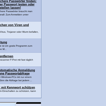
chere Passwörter finden:
er Passwort testen oder
stellen lassen!
chere Passwörter braucht man
erall: Zum Anmelden unter
chen von Viren und
Virus, Trojaner oder Wurm befallen,
itung
e ist ein gratis Programm zum
n M...
 entfernen
canner F-Prot mit fast täglich
utomatische Anmeldung
hne Passwortabfrage
i Windows-PCs mit nur einem
inn die Abfrage bei jedem ...
 mit Kennwort schützen
m Einschalten zu schützen, kann