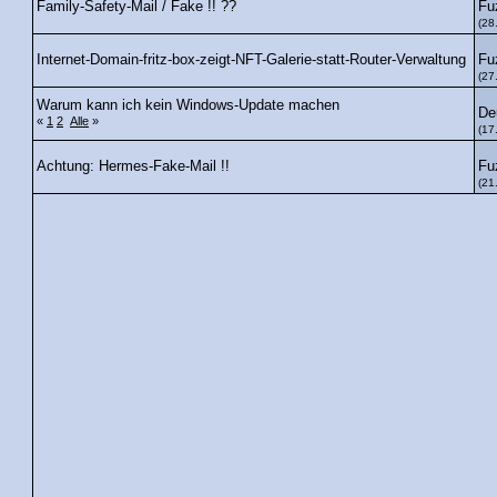
Fu
Family-Safety-Mail / Fake !! ??
(28
Fu
Internet-Domain-fritz-box-zeigt-NFT-Galerie-statt-Router-Verwaltung
(27
Warum kann ich kein Windows-Update machen
De
«
1
2
Alle
»
(17
Fu
Achtung: Hermes-Fake-Mail !!
(21