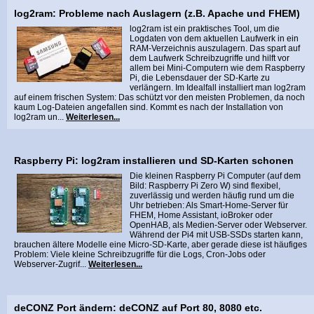
log2ram: Probleme nach Auslagern (z.B. Apache und FHEM)
log2ram ist ein praktisches Tool, um die
Logdaten von dem aktuellen Laufwerk in ein
RAM-Verzeichnis auszulagern. Das spart auf
dem Laufwerk Schreibzugriffe und hilft vor
allem bei Mini-Computern wie dem Raspberry
Pi, die Lebensdauer der SD-Karte zu
verlängern. Im Idealfall installiert man log2ram
auf einem frischen System: Das schützt vor den meisten Problemen, da noch
kaum Log-Dateien angefallen sind. Kommt es nach der Installation von
log2ram un...
Weiterlesen...
Raspberry Pi: log2ram installieren und SD-Karten schonen
Die kleinen Raspberry Pi Computer (auf dem
Bild: Raspberry Pi Zero W) sind flexibel,
zuverlässig und werden häufig rund um die
Uhr betrieben: Als Smart-Home-Server für
FHEM, Home Assistant, ioBroker oder
OpenHAB, als Medien-Server oder Webserver.
Während der Pi4 mit USB-SSDs starten kann,
brauchen ältere Modelle eine Micro-SD-Karte, aber gerade diese ist häufiges
Problem: Viele kleine Schreibzugriffe für die Logs, Cron-Jobs oder
Webserver-Zugrif...
Weiterlesen...
deCONZ Port ändern: deCONZ auf Port 80, 8080 etc.