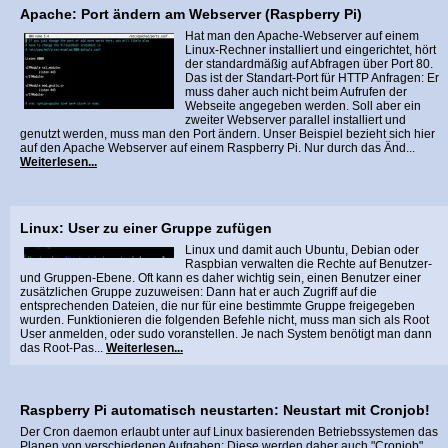
Apache: Port ändern am Webserver (Raspberry Pi)
Hat man den Apache-Webserver auf einem
Linux-Rechner installiert und eingerichtet, hört
der standardmäßig auf Abfragen über Port 80.
Das ist der Standart-Port für HTTP Anfragen: Er
muss daher auch nicht beim Aufrufen der
Webseite angegeben werden. Soll aber ein
zweiter Webserver parallel installiert und
genutzt werden, muss man den Port ändern. Unser Beispiel bezieht sich hier
auf den Apache Webserver auf einem Raspberry Pi. Nur durch das Änd...
Weiterlesen...
Linux: User zu einer Gruppe zufügen
Linux und damit auch Ubuntu, Debian oder
Raspbian verwalten die Rechte auf Benutzer-
und Gruppen-Ebene. Oft kann es daher wichtig sein, einen Benutzer einer
zusätzlichen Gruppe zuzuweisen: Dann hat er auch Zugriff auf die
entsprechenden Dateien, die nur für eine bestimmte Gruppe freigegeben
wurden. Funktionieren die folgenden Befehle nicht, muss man sich als Root
User anmelden, oder sudo voranstellen. Je nach System benötigt man dann
das Root-Pas...
Weiterlesen...
Raspberry Pi automatisch neustarten: Neustart mit Cronjob!
Der Cron daemon erlaubt unter auf Linux basierenden Betriebssystemen das
Planen von verschiedenen Aufgaben: Diese werden daher auch "Cronjob"