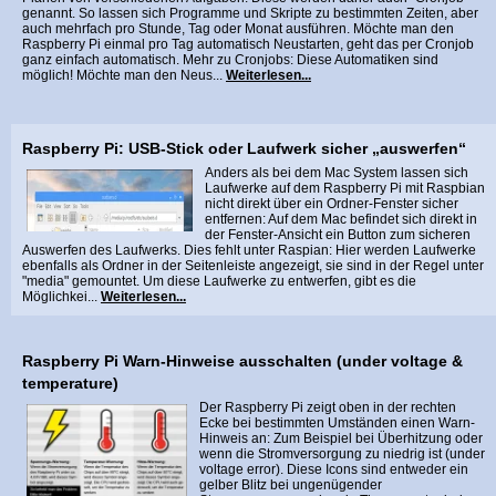
genannt. So lassen sich Programme und Skripte zu bestimmten Zeiten, aber
auch mehrfach pro Stunde, Tag oder Monat ausführen. Möchte man den
Raspberry Pi einmal pro Tag automatisch Neustarten, geht das per Cronjob
ganz einfach automatisch. Mehr zu Cronjobs: Diese Automatiken sind
möglich! Möchte man den Neus...
Weiterlesen...
Raspberry Pi: USB-Stick oder Laufwerk sicher „auswerfen“
Anders als bei dem Mac System lassen sich
Laufwerke auf dem Raspberry Pi mit Raspbian
nicht direkt über ein Ordner-Fenster sicher
entfernen: Auf dem Mac befindet sich direkt in
der Fenster-Ansicht ein Button zum sicheren
Auswerfen des Laufwerks. Dies fehlt unter Raspian: Hier werden Laufwerke
ebenfalls als Ordner in der Seitenleiste angezeigt, sie sind in der Regel unter
"media" gemountet. Um diese Laufwerke zu entwerfen, gibt es die
Möglichkei...
Weiterlesen...
Raspberry Pi Warn-Hinweise ausschalten (under voltage &
temperature)
Der Raspberry Pi zeigt oben in der rechten
Ecke bei bestimmten Umständen einen Warn-
Hinweis an: Zum Beispiel bei Überhitzung oder
wenn die Stromversorgung zu niedrig ist (under
voltage error). Diese Icons sind entweder ein
gelber Blitz bei ungenügender