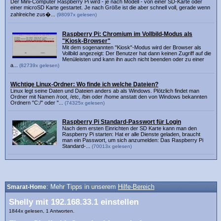
Der Mini-Computer Raspberry Pi wird - je nach Modell - von einer SD-Karte oder
einer microSD Karte gestartet. Je nach Größe ist die aber schnell voll, gerade wenn
zahlreiche zus�...
(98097x gelesen)
Raspberry Pi: Chromium im Vollbild-Modus als
"Kiosk-Browser"
Mit dem sogenannten "Kiosk"-Modus wird der Browser als
Vollbild angezeigt: Der Benutzer hat dann keinen Zugriff auf die
Menüleisten und kann ihn auch nicht beenden oder zu einer
a...
(82739x gelesen)
Wichtige Linux-Ordner: Wo finde ich welche Dateien?
Linux legt seine Daten und Dateien anders ab als Windows. Plötzlich findet man
Ordner mit Namen /root, /etc, /bin oder /home anstatt den von Windows bekannten
Ordnern "C:/" oder "...
(74325x gelesen)
Raspberry Pi Standard-Passwort für Login
Nach dem ersten Einrichten der SD Karte kann man den
Raspberry Pi starten: Hat er alle Dienste geladen, braucht
man ein Passwort, um sich anzumelden: Das Raspberry Pi
Standard-...
(70013x gelesen)
Smarat-Home
: Mehr Tipps in unserem
Hilfe-Bereich
Shelly mit 192.168.33.1 einstellen
1844x gelesen, 1 Antworten.