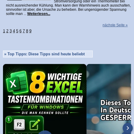
Stromversorgung oder ein Thermometer bei
nicht ausreichender Kühlung. Man kann den Warnhinweis auch ausschalten,
sinnvoller ist aber, die Ursache zu beheben. Bei ungenügender Spannung
sollte man ...
Weiterlesen...
nächste Seite »
1
2
3
4
5
6
7
8
9
»
Top Tipps: Diese Tipps sind heute beliebt