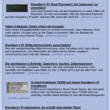
Raspberry Pi: Root Passwort / als Superuser su
anmelden!
Zum Start braucht man auf dem Raspberry in vielen Fällen ein
Passwort, um sich anzumelden. Wie das Standard-Passwort
auf dem Raspberry Pi lautet, und was hilft, wenn das nicht fun...
(280337x gelesen)
Video-Anleitung: Daten retten mit Knoppix
Nach einem Festplattenfehler kann es schnell vorkommen, dass Windows nicht
mehr startet. Um jetzt noch an die Daten zu kommen, hilft zum Beispiel die
kostenlose Linux-Version "Knop...
(265054x gelesen)
Raspberry Pi: Bildschirmschoner ausschalten!
Wen der standardmäßige Bildschirmschoner unter Raspbian stört, kann diesen
auch deaktivieren. Zum Abschalten des Bildschirmschoners (englisch:
screensaver) muss man die "autosta...
(263766x gelesen)
Die wichtigsten vi Befehle: Speichern, Suchen, Zeilennummern
vi ist ein schneller, schlanker Texteditor, der eine mächtige Konkurrenz zum
ebenfalls sehr beliebten nano Editor ist. Der vi Editor auf so gut wie allen Unix- und
Linux-Systemen ...
(169369x gelesen)
Schnell-Anleitung: FHEM auf einem Raspberry Pi
installieren
FHEM ist ein OpenSource Smart Home Server, der sich ganz
einfach über den Browser steuern lässt. FHEM nicht nur
vielseitig, sondern bietet Module für fast alle Anwendungsarten.
...
(107667x gelesen)
Raspberry Pi aufräumen: So schafft man wieder Platz!