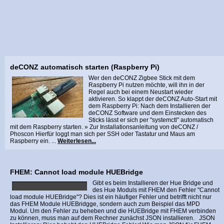
deCONZ automatisch starten (Raspberry Pi)
Wer den deCONZ Zigbee Stick mit dem
Raspberry Pi nutzen möchte, will ihn in der
Regel auch bei einem Neustart wieder
aktivieren. So klappt der deCONZ Auto-Start mit
dem Raspberry Pi: Nach dem Installieren der
deCONZ Software und dem Einstecken des
Sticks lässt er sich per "systemctl" automatisch
mit dem Raspberry starten. » Zur Installationsanleitung von deCONZ /
Phoscon Hierfür loggt man sich per SSH oder Tastatur und Maus am
Raspberry ein. ...
Weiterlesen...
FHEM: Cannot load module HUEBridge
Gibt es beim Installieren der Hue Bridge und
des Hue Moduls mit FHEM den Fehler "Cannot
load module HUEBridge"? Dies ist ein häufiger Fehler und betrifft nicht nur
das FHEM Module HUEBridgge, sondern auch zum Beispiel das MPD
Modul. Um den Fehler zu beheben und die HUEBridge mit FHEM verbinden
zu können, muss man auf dem Rechner zunächst JSON installieren. JSON