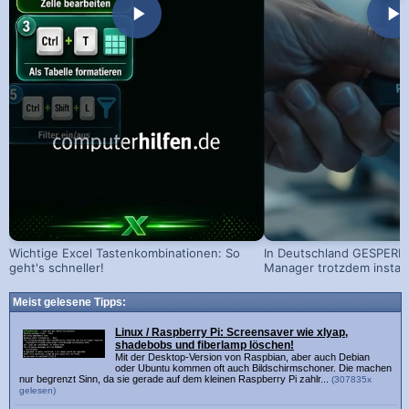
Wichtige Excel Tastenkombinationen: So
In Deutschland GESPERRT
geht's schneller!
Manager trotzdem install
Meist gelesene Tipps:
Linux / Raspberry Pi: Screensaver wie xlyap,
shadebobs und fiberlamp löschen!
Mit der Desktop-Version von Raspbian, aber auch Debian
oder Ubuntu kommen oft auch Bildschirmschoner. Die machen
nur begrenzt Sinn, da sie gerade auf dem kleinen Raspberry Pi zahlr...
(307835x
gelesen)