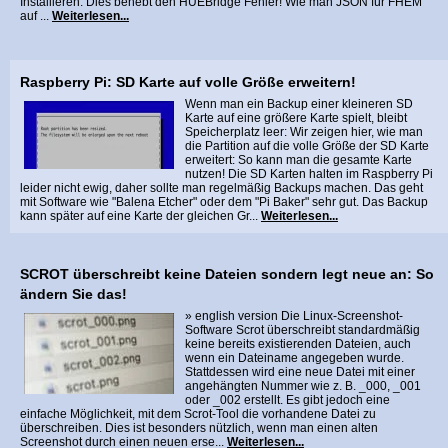
Installieren: Dies behebt den HUEBridge Fehler! Wie man JSON für FHEM
auf ...
Weiterlesen...
Raspberry Pi: SD Karte auf volle Größe erweitern!
Wenn man ein Backup einer kleineren SD
Karte auf eine größere Karte spielt, bleibt
Speicherplatz leer: Wir zeigen hier, wie man
die Partition auf die volle Größe der SD Karte
erweitert: So kann man die gesamte Karte
nutzen! Die SD Karten halten im Raspberry Pi
leider nicht ewig, daher sollte man regelmäßig Backups machen. Das geht
mit Software wie "Balena Etcher" oder dem "Pi Baker" sehr gut. Das Backup
kann später auf eine Karte der gleichen Gr...
Weiterlesen...
SCROT überschreibt keine Dateien sondern legt neue an: So
ändern Sie das!
» english version Die Linux-Screenshot-
Software Scrot überschreibt standardmäßig
keine bereits existierenden Dateien, auch
wenn ein Dateiname angegeben wurde.
Stattdessen wird eine neue Datei mit einer
angehängten Nummer wie z. B. _000, _001
oder _002 erstellt. Es gibt jedoch eine
einfache Möglichkeit, mit dem Scrot-Tool die vorhandene Datei zu
überschreiben. Dies ist besonders nützlich, wenn man einen alten
Screenshot durch einen neuen erse...
Weiterlesen...