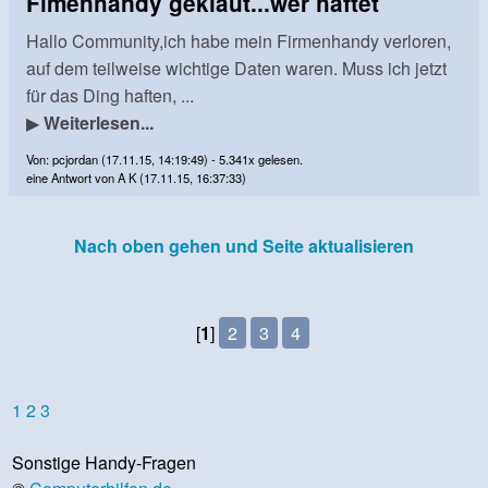
Fimenhandy geklaut...wer haftet
Hallo Community,ich habe mein Firmenhandy verloren,
auf dem teilweise wichtige Daten waren. Muss ich jetzt
für das Ding haften, ...
▶
Weiterlesen...
Von: pcjordan (17.11.15, 14:19:49) - 5.341x gelesen.
eine Antwort von A K (17.11.15, 16:37:33)
Nach oben gehen und Seite aktualisieren
[
1
]
2
3
4
1
2
3
Sonstige Handy-Fragen