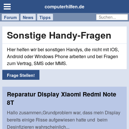
computerhilfen.de
Forum
Handy
Windows
Mac
News
Tipps
/
Tablet
Sonstige Handy-Fragen
Hier helfen wir bei sonstigen Handys, die nicht mit iOS,
Android oder Windows Phone arbeiten und bei Fragen
zum Vertrag, SMS oder MMS.
Frage Stellen!
Reparatur Display Xiaomi Redmi Note
8T
Hallo zusammen,Grundproblem war, dass mein Display
bereits einige Risse aufgewiesen hatte und beim
Desinfizieren wahrscheinlich...