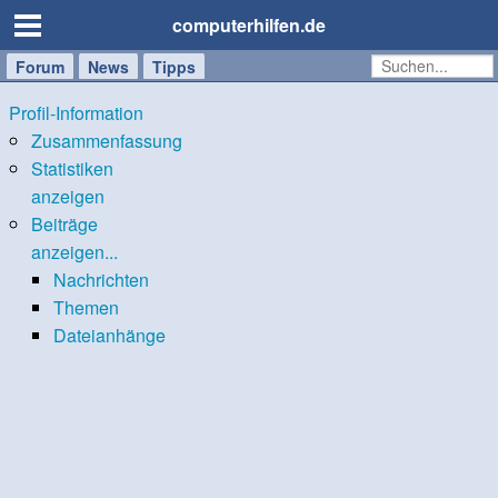
computerhilfen.de
Forum
Handy
Windows
Mac
News
Tipps
/
Profil-Information
Tablet
Zusammenfassung
Statistiken
anzeigen
Beiträge
anzeigen...
Nachrichten
Themen
Dateianhänge