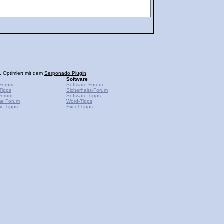
. Optimiert mit dem
Serponado Plugin
.
Software
Forum
Software-Forum
Tipps
Sicherheits-Forum
Forum
Software-Tipps
me Forum
Word-Tipps
e Tipps
Excel-Tipps