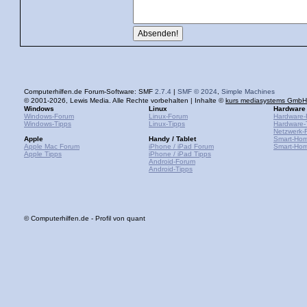
Computerhilfen.de Forum-Software: SMF
2.7.4
|
SMF © 2024
,
Simple Machines
© 2001-2026, Lewis Media. Alle Rechte vorbehalten | Inhalte ©
kurs mediasystems GmbH
Windows
Linux
Hardware
Windows-Forum
Linux-Forum
Hardware-
Windows-Tipps
Linux-Tipps
Hardware-
Netzwerk-
Apple
Handy / Tablet
Smart-Ho
Apple Mac Forum
iPhone / iPad Forum
Smart-Hom
Apple Tipps
iPhone / iPad Tipps
Android-Forum
Android-Tipps
© Computerhilfen.de - Profil von quant