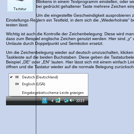
Blinkens in einem Textprogramm einstellen, oder w
bei gedrückt gehaltener Taste mehrere Zeichen ei
Um die eingestellte Geschwindigkeit ausprobieren z
Einstellungs-Reglern ein Testfeld, in dem sich die „Wiederholrate“ 
testen lässt.
Wichtig ist auch die Kontrolle der Zeichenbelegung: Diese wird manc
dass zum Beispiel englische Zeichen genutzt werden: Hier sind „y“ 
Umlaute durch Doppelpunkt und Semikolon ersetzt.
Um die Zeichenbelegung wieder auf deutsch umzuschalten, klicken 
Taskleiste auf die beiden Buchstaben. Diese geben die Tastaturbe
Beispiel „DE“ oder „EN“ lauten. Hier lässt sich mit einem einfach 
öffnen und die Tastatur wieder auf die normale Belegung zurücksch