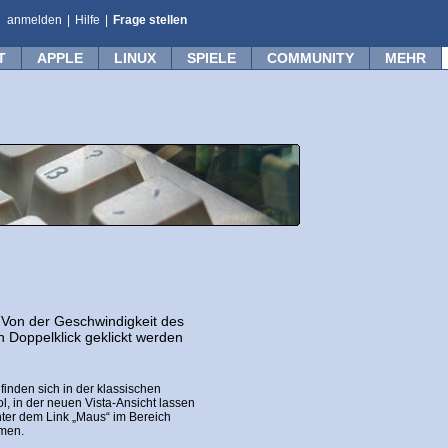
anmelden
|
Hilfe
|
Frage stellen
T
APPLE
LINUX
SPIELE
COMMUNITY
MEHR
. Von der Geschwindigkeit des
n Doppelklick geklickt werden
finden sich in der klassischen
, in der neuen Vista-Ansicht lassen
nter dem Link „Maus“ im Bereich
men.