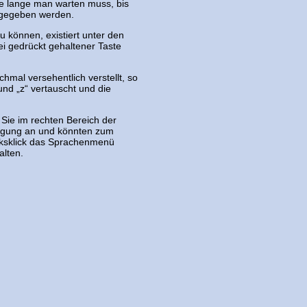
ie lange man warten muss, bis
ngegeben werden.
u können, existiert unter den
bei gedrückt gehaltener Taste
hmal versehentlich verstellt, so
und „z“ vertauscht und die
Sie im rechten Bereich der
legung an und könnten zum
Linksklick das Sprachenmenü
alten.