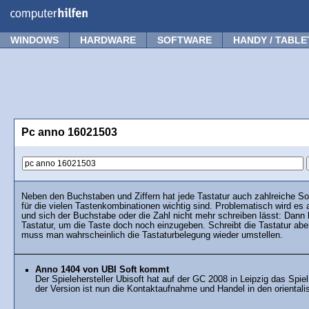
Forum
Tipps
News
Frage stellen
WINDOWS
HARDWARE
SOFTWARE
HANDY / TABLE
Pc anno 16021503
Neben den Buchstaben und Ziffern hat jede Tastatur auch zahlreiche S
für die vielen Tastenkombinationen wichtig sind. Problematisch wird es 
und sich der Buchstabe oder die Zahl nicht mehr schreiben lässt: Dann
Tastatur, um die Taste doch noch einzugeben. Schreibt die Tastatur aber
muss man wahrscheinlich die Tastaturbelegung wieder umstellen.
Anno 1404 von UBI Soft kommt
Der Spielehersteller Ubisoft hat auf der GC 2008 in Leipzig das Spi
der Version ist nun die Kontaktaufnahme und Handel in den oriental