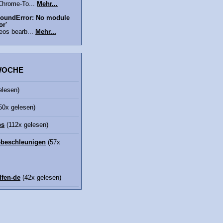
Chrome-To...
Mehr...
oundError: No module
or'
eos bearb...
Mehr...
 WOCHE
elesen)
50x gelesen)
bs
(112x gelesen)
beschleunigen
(57x
lfen-de
(42x gelesen)