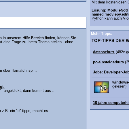
Mit dem kostenlosen 
Lösung: ModuleNotF
named 'moviepy.edit
Python kann auch Vid
Mehr Tipps:
in unserem Hilfe-Bereich finden, können Sie
TOP-TIPPS DER
st eine Frage zu Ihrem Thema stellen - ohne
datenschutz
(482x g
pc-einsteigerkurs
(2
m über Hamatchi spi...
Jobs: Developer-Jo
windows-
gelesen)
gt.
", angeklickt, dann kommt aus ...
10-jahre-computerhi
 z.B. ein "e" tippe, macht es...