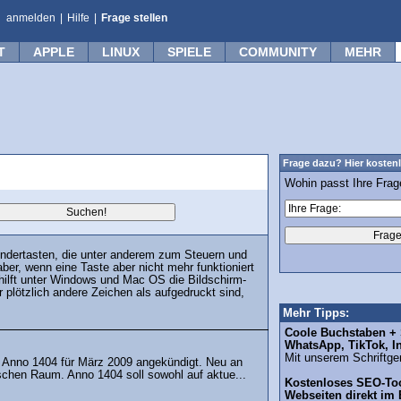
anmelden
|
Hilfe
|
Frage stellen
T
APPLE
LINUX
SPIELE
COMMUNITY
MEHR
Frage dazu? Hier kostenl
Wohin passt Ihre Fra
ondertasten, die unter anderem zum Steuern und
aber, wenn eine Taste aber nicht mehr funktioniert
 hilft unter Windows und Mac OS die Bildschirm-
 plötzlich andere Zeichen als aufgedruckt sind,
Mehr Tipps:
Coole Buchstaben + S
WhatsApp, TikTok, I
Mit unserem Schriftgen
el Anno 1404 für März 2009 angekündigt. Neu an
ischen Raum. Anno 1404 soll sowohl auf aktue...
Kostenloses SEO-Too
Webseiten direkt im