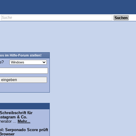
os im Hilfe-Forum stellen!
ge?
chreibschrift für
nstagram & Co.
erator ...
Mehr...
l: Serponado Score prüft
 Browser