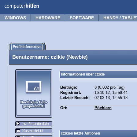
WINDOWS
HARDWARE
SOFTWARE
HANDY / TABLE
Profil-Information
Benutzername: czikie (Newbie)
Informationen über czikie
Beiträge:
8 (0,002 pro Tag)
Registriert:
16.10.12, 15:58:44
Letzter Besuch:
02.03.13, 12:55:18
Ort:
Pöchlarn
czikies letzte Aktionen