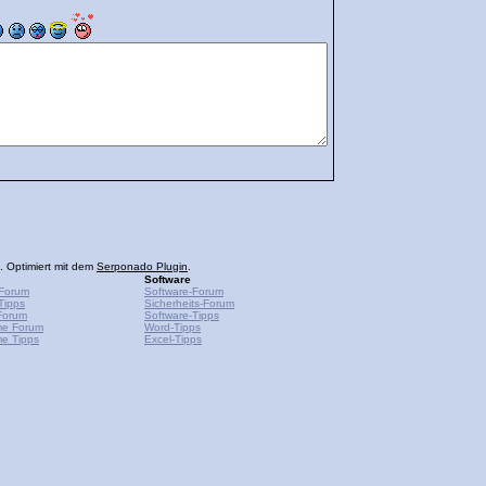
. Optimiert mit dem
Serponado Plugin
.
Software
Forum
Software-Forum
Tipps
Sicherheits-Forum
Forum
Software-Tipps
me Forum
Word-Tipps
e Tipps
Excel-Tipps