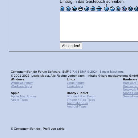
Eintrag in das Gästebuch schreiben:
Computerhilfen.de Forum-Software: SMF
2.7.4
|
SMF © 2024
,
Simple Machines
© 2001-2026, Lewis Media. Alle Rechte vorbehalten | Inhalte ©
kurs mediasystems GmbH
Windows
Linux
Hardware
Windows-Forum
Linux-Forum
Hardware-
Windows-Tipps
Linux-Tipps
Hardware-
Netzwerk-
Apple
Handy / Tablet
Smart-Ho
Apple Mac Forum
iPhone / iPad Forum
Smart-Hom
Apple Tipps
iPhone / iPad Tipps
Android-Forum
Android-Tipps
© Computerhilfen.de - Profil von czikie