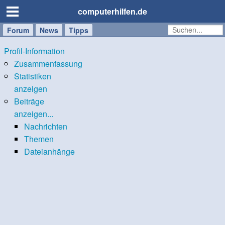
computerhilfen.de
Forum
Handy
Windows
Mac
News
Tipps
/
Profil-Information
Tablet
Zusammenfassung
Statistiken
anzeigen
Beiträge
anzeigen...
Nachrichten
Themen
Dateianhänge