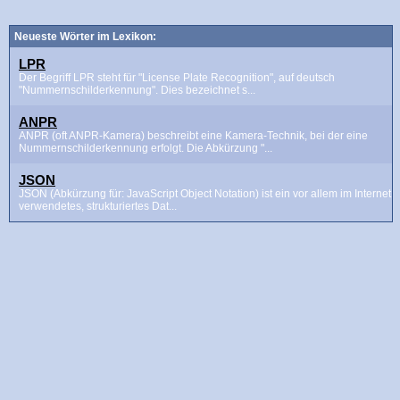
Neueste Wörter im Lexikon:
LPR
Der Begriff LPR steht für "License Plate Recognition", auf deutsch
"Nummernschilderkennung". Dies bezeichnet s...
ANPR
ANPR (oft ANPR-Kamera) beschreibt eine Kamera-Technik, bei der eine
Nummernschilderkennung erfolgt. Die Abkürzung "...
JSON
JSON (Abkürzung für: JavaScript Object Notation) ist ein vor allem im Internet
verwendetes, strukturiertes Dat...