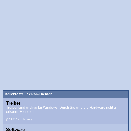
Beliebteste Lexikon-Themen:
Treiber
Treiber sind wichtig für Windows: Durch Sie wird die Hardware richtig
erkannt. Hier die L...
(263216x gelesen)
Software