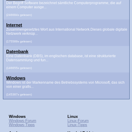
Der Begriff Software bezeichnet sämtliche Computerprogramme, die auf
einem Computer ausge...
(246684x gelesen)
Internet
Zusammengesetztes Wort aus International Network.Dieses globale digitale
Netzwerk verknüp...
(175589x gelesen)
Datenbank
Eine Datenbank (DBS), im englischen database, ist eine strukturierte
Datensammlung und fun...
(146655x gelesen)
Windows
Windows ist der Markenname des Betriebssystems von Microsoft, das sich
von einer grafis...
(145387x gelesen)
Windows
Linux
Windows-Forum
Linux-Forum
Windows-Tipps
Linux-Tipps