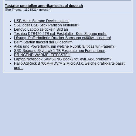
Tastatur umstellen amerikanisch auf deutsch
(Top Thema - 1103521x gelesen)
USB Mass Storage Device spinnt
SSD oder USB Stick Partition erstellen?
Lenovo Laptop zeigt kein Bild an
Toshiba DTB420 2TB ext. Festplatte - Kein Zugang mehr
Lösung: Pufferbatterie Drucker Samsung c460fw tauschen!
Beim Starten flackert der Bildschirm
Akku und Powerbank, inn welche Rubrik fällt das für Fragen?
SSD Seagate Skyhawk 1 TB Festplate neu Formarieren
DRINGEND WÄRMELEITPASTE!!!
Laptop/Notebook SAMSUNG Book2 tot, evtl. Akkuproblem?
Hallo ASRock B760M-HDV/M.2 Micro ATX. welche grafikkarte passt
und...