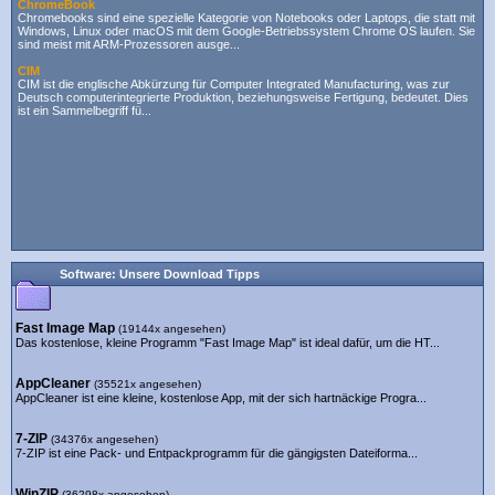
ChromeBook
Chromebooks sind eine spezielle Kategorie von Notebooks oder Laptops, die statt mit
Windows, Linux oder macOS mit dem Google-Betriebssystem Chrome OS laufen. Sie
sind meist mit ARM-Prozessoren ausge...
CIM
CIM ist die englische Abkürzung für Computer Integrated Manufacturing, was zur
Deutsch computerintegrierte Produktion, beziehungsweise Fertigung, bedeutet. Dies
ist ein Sammelbegriff fü...
Software: Unsere Download Tipps
Fast Image Map
(19144x angesehen)
Das kostenlose, kleine Programm "Fast Image Map" ist ideal dafür, um die HT...
AppCleaner
(35521x angesehen)
AppCleaner ist eine kleine, kostenlose App, mit der sich hartnäckige Progra...
7-ZIP
(34376x angesehen)
7-ZIP ist eine Pack- und Entpackprogramm für die gängigsten Dateiforma...
WinZIP
(36298x angesehen)