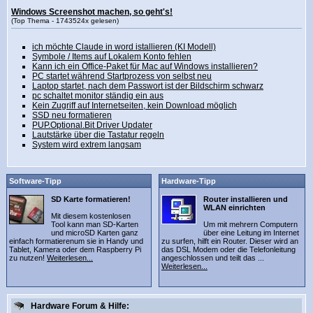
Windows Screenshot machen, so geht's!
(Top Thema - 1743524x gelesen)
ich möchte Claude in word istallieren (KI Modell)
Symbole / Items auf Lokalem Konto fehlen
Kann ich ein Office-Paket für Mac auf Windows installieren?
PC startet während Startprozess von selbst neu
Laptop startet, nach dem Passwort ist der Bildschirm schwarz
pc schaltet monitor ständig ein aus
Kein Zugriff auf Internetseiten, kein Download möglich
SSD neu formatieren
PUP.Optional.Bit Driver Updater
Lautstärke über die Tastatur regeln
System wird extrem langsam
Software-Tipp
Hardware-Tipp
SD Karte formatieren!
Router installieren und
WLAN einrichten
Mit diesem kostenlosen
Tool kann man SD-Karten
Um mit mehrern Computern
und microSD Karten ganz
über eine Leitung im Internet
einfach formatierenum sie in Handy und
zu surfen, hilft ein Router. Dieser wird an
Tablet, Kamera oder dem Raspberry Pi
das DSL Modem oder die Telefonleitung
zu nutzen!
Weiterlesen...
angeschlossen und teilt das ...
Weiterlesen...
Hardware Forum & Hilfe: