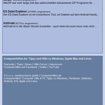
WinZIP war sehr lange Zeit das wahrscheinlich bekannteste ZIP Programm für ...
ES Datei Explorer
(37496x angesehen)
Der ES Datei Explorer ist ein kostenloses Tool, um Dateien auf dem Android Handy...
AirDroid
(42741x angesehen)
AirDroid ist in der Basis-Version kostenlos - auch einen Account muss man nicht ...
Computerhilfen.de: Tipps und Hilfe zu Windows, Apple Mac und Linux.
Startseite
|
Tipps
|
News
|
Hilfe-Forum
|
Impressum
Computerhilfen auf Facebook
|
Twitter
|
YouTube
© k.u.r.s. mediasystems gmbh | Computerhilfen.de
Computerhilfen: Computer Hilfe & PC Tipps zu Windows, Hardware, Software,
Android, iOS, Apple und Linux.