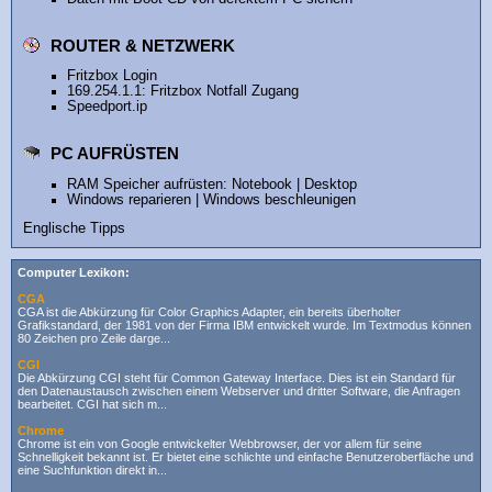
ROUTER & NETZWERK
Fritzbox Login
169.254.1.1: Fritzbox Notfall Zugang
Speedport.ip
PC AUFRÜSTEN
RAM Speicher aufrüsten
:
Notebook
|
Desktop
Windows reparieren
|
Windows beschleunigen
Englische Tipps
Computer Lexikon:
CGA
CGA ist die Abkürzung für Color Graphics Adapter, ein bereits überholter
Grafikstandard, der 1981 von der Firma IBM entwickelt wurde. Im Textmodus können
80 Zeichen pro Zeile darge...
CGI
Die Abkürzung CGI steht für Common Gateway Interface. Dies ist ein Standard für
den Datenaustausch zwischen einem Webserver und dritter Software, die Anfragen
bearbeitet. CGI hat sich m...
Chrome
Chrome ist ein von Google entwickelter Webbrowser, der vor allem für seine
Schnelligkeit bekannt ist. Er bietet eine schlichte und einfache Benutzeroberfläche und
eine Suchfunktion direkt in...