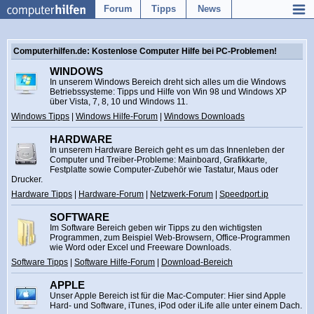
Forum
Tipps
News
Computerhilfen.de: Kostenlose Computer Hilfe bei PC-Problemen!
WINDOWS
In unserem Windows Bereich dreht sich alles um die Windows
Betriebssysteme: Tipps und Hilfe von Win 98 und Windows XP
über Vista, 7, 8, 10 und Windows 11.
Windows Tipps
|
Windows Hilfe-Forum
|
Windows Downloads
HARDWARE
In unserem Hardware Bereich geht es um das Innenleben der
Computer und Treiber-Probleme: Mainboard, Grafikkarte,
Festplatte sowie Computer-Zubehör wie Tastatur, Maus oder
Drucker.
Hardware Tipps
|
Hardware-Forum
|
Netzwerk-Forum
|
Speedport.ip
SOFTWARE
Im Software Bereich geben wir Tipps zu den wichtigsten
Programmen, zum Beispiel Web-Browsern, Office-Programmen
wie Word oder Excel und Freeware Downloads.
Software Tipps
|
Software Hilfe-Forum
|
Download-Bereich
APPLE
Unser Apple Bereich ist für die Mac-Computer: Hier sind Apple
Hard- und Software, iTunes, iPod oder iLife alle unter einem Dach.