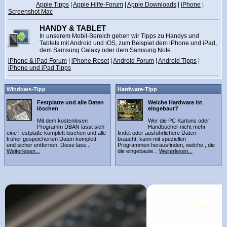
Apple Tipps
|
Apple Hilfe-Forum
|
Apple Downloads
|
iPhone
|
Screenshot Mac
HANDY & TABLET
In unserem Mobil-Bereich geben wir Tipps zu Handys und
Tablets mit Android und iOS, zum Beispiel dem iPhone und iPad,
dem Samsung Galaxy oder dem Samsung Note.
iPhone & iPad Forum
|
iPhone Reset
|
Android Forum
|
Android Tipps
|
iPhone und iPad Tipps
Windows-Tipp
Hardware-Tipp
Festplatte und alle Daten
Welche Hardware ist
löschen
eingebaut?
Mit dem kostenlosen
Wer die PC Kartons oder
Programm DBAN lässt sich
Handbücher nicht mehr
eine Festplatte komplett löschen und alle
findet oder ausführlichere Daten
früher gespeicherten Daten komplett
braucht, kann mit speziellen
und sicher entfernen. Diese lass...
Programmen herausfinden, welche , die
Weiterlesen...
die eingebaute...
Weiterlesen...