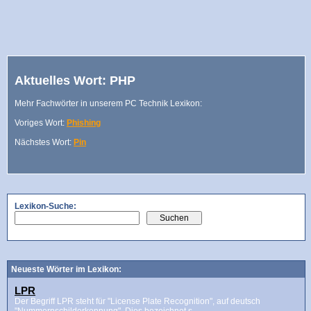
Aktuelles Wort: PHP
Mehr Fachwörter in unserem PC Technik Lexikon:
Voriges Wort:
Phishing
Nächstes Wort:
Pin
Lexikon-Suche:
Neueste Wörter im Lexikon:
LPR
Der Begriff LPR steht für "License Plate Recognition", auf deutsch
"Nummernschilderkennung". Dies bezeichnet s...