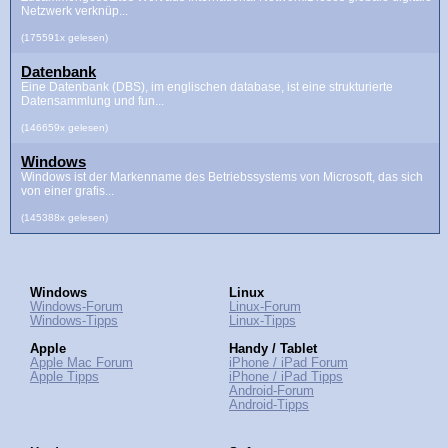
Netzwerk verknüp...
(175591x gelesen)
Datenbank
Eine Datenbank (DBS), im englischen database, ist eine strukturierte
Datensammlung und fun...
(146659x gelesen)
Windows
Windows ist der Markenname des Betriebssystems von Microsoft, das sich
von einer grafis...
(145388x gelesen)
Windows
Linux
Windows-Forum
Linux-Forum
Windows-Tipps
Linux-Tipps
Apple
Handy / Tablet
Apple Mac Forum
iPhone / iPad Forum
Apple Tipps
iPhone / iPad Tipps
Android-Forum
Android-Tipps