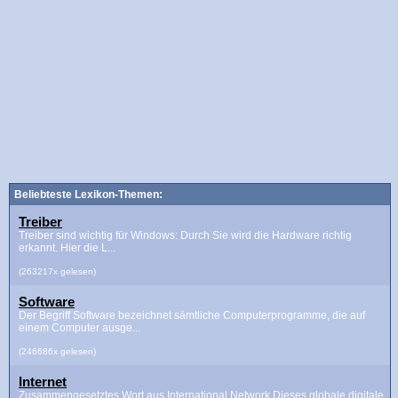
Beliebteste Lexikon-Themen:
Treiber
Treiber sind wichtig für Windows: Durch Sie wird die Hardware richtig
erkannt. Hier die L...
(263217x gelesen)
Software
Der Begriff Software bezeichnet sämtliche Computerprogramme, die auf
einem Computer ausge...
(246686x gelesen)
Internet
Zusammengesetztes Wort aus International Network.Dieses globale digitale