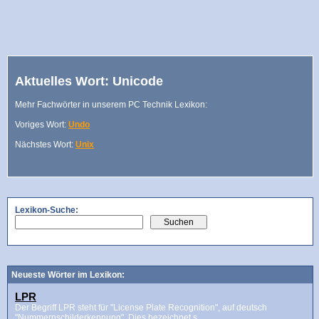
Aktuelles Wort: Unicode
Mehr Fachwörter in unserem PC Technik Lexikon:
Voriges Wort:
Undo
Nächstes Wort:
Unix
Lexikon-Suche:
Neueste Wörter im Lexikon:
LPR
Der Begriff LPR steht für "License Plate Recognition", auf deutsch
"Nummernschilderkennung". Dies bezeichnet s...