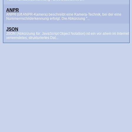
ANPR
ANPR (oft ANPR-Kamera) beschreibt eine Kamera-Technik, bei der eine
Nummernschilderkennung erfolgt. Die Abkürzung "...
JSON
JSON (Abkürzung für: JavaScript Object Notation) ist ein vor allem im Internet
verwendetes, strukturiertes Dat...