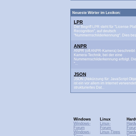
Neueste Wörter im Lexikon:
LPR
Der Begriff LPR steht für "License Pla
Recognition", auf deutsch
"Nummernschilderkennung". Dies beze
ANPR
ANPR (oft ANPR-Kamera) beschreibt 
Kamera-Technik, bei der eine
Nummernschilderkennung erfolgt. Di
"...
JSON
JSON (Abkürzung für: JavaScript Obje
ist ein vor allem im Internet verwende
strukturiertes Dat...
Windows
Linux
Hard
Windows-
Linux-
Hard
Forum
Forum
Foru
Windows-
Linux-Tipps
Hard