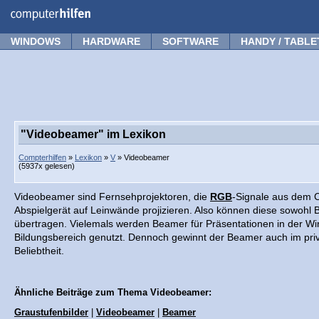
Forum
Tipps
News
Frage stellen
WINDOWS
HARDWARE
SOFTWARE
HANDY / TABLE
"Videobeamer" im Lexikon
Compterhilfen
»
Lexikon
»
V
» Videobeamer
(5937x gelesen)
Videobeamer sind Fernsehprojektoren, die
RGB
-Signale aus dem 
Abspielgerät auf Leinwände projizieren. Also können diese sowohl B
übertragen. Vielemals werden Beamer für Präsentationen in der Wir
Bildungsbereich genutzt. Dennoch gewinnt der Beamer auch im pri
Beliebtheit.
Ähnliche Beiträge zum Thema Videobeamer:
Graustufenbilder
|
Videobeamer
|
Beamer