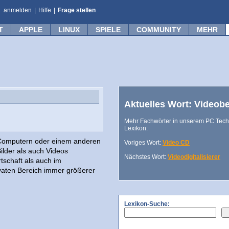
anmelden
|
Hilfe
|
Frage stellen
T
APPLE
LINUX
SPIELE
COMMUNITY
MEHR
Aktuelles Wort: Videob
Mehr Fachwörter in unserem PC Tech
Lexikon:
Computern oder einem anderen
Voriges Wort:
Video CD
ilder als auch Videos
Nächstes Wort:
Videodigitalisierer
tschaft als auch im
vaten Bereich immer größerer
Lexikon-Suche: