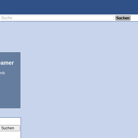
eamer
nik