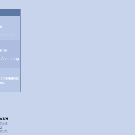
te
ichnet s...
eine
e Abkürzung
ct Notation)
tes,
ware
ware-
m
ware-