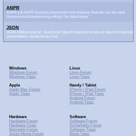
ANPR
ANPR (oft ANPR-Kamera) beschreibt eine Kamera-Technik, bei der eine
Nummernschilderkennung erfolgt. Die Abkürzung "...
JSON
JSON (Abkürzung für: JavaScript Object Notation) ist ein vor allem im Internet
verwendetes, strukturiertes Dat...
Windows
Linux
Windows-Forum
Linux-Forum
Windows-Tipps
Linux-Tipps
Apple
Handy / Tablet
Apple Mac Forum
iPhone / iPad Forum
Apple Tipps
iPhone / iPad Tipps
Android-Forum
Android-Tipps
Hardware
Software
Hardware-Forum
Software-Forum
Hardware-Tipps
Sicherheits-Forum
Netzwerk-Forum
Software-Tipps
Smart-Home Forum
Word-Tipps