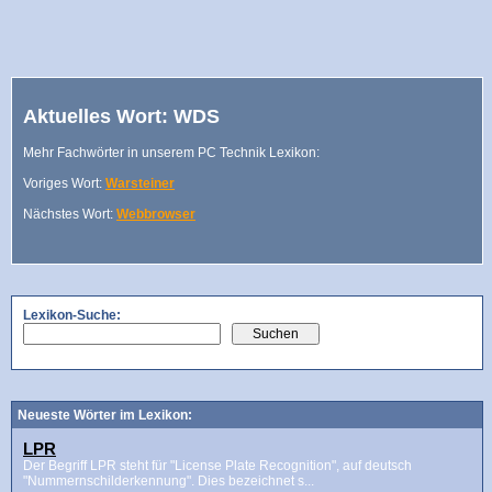
Aktuelles Wort: WDS
Mehr Fachwörter in unserem PC Technik Lexikon:
Voriges Wort:
Warsteiner
Nächstes Wort:
Webbrowser
Lexikon-Suche:
Neueste Wörter im Lexikon:
LPR
Der Begriff LPR steht für "License Plate Recognition", auf deutsch
"Nummernschilderkennung". Dies bezeichnet s...