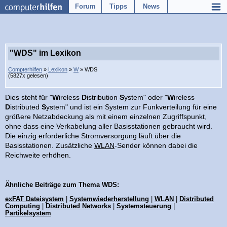
Forum
Tipps
News
"WDS" im Lexikon
Compterhilfen
»
Lexikon
»
W
» WDS
(5827x gelesen)
Dies steht für "
W
ireless
D
istribution
S
ystem" oder "
W
ireless
D
istributed
S
ystem" und ist ein System zur Funkverteilung für eine
größere Netzabdeckung als mit einem einzelnen Zugriffspunkt,
ohne dass eine Verkabelung aller Basisstationen gebraucht wird.
Die einzig erforderliche Stromversorgung läuft über die
Basisstationen. Zusätzliche
WLAN
-Sender können dabei die
Reichweite erhöhen.
Ähnliche Beiträge zum Thema WDS:
exFAT Dateisystem
|
Systemwiederherstellung
|
WLAN
|
Distributed
Computing
|
Distributed Networks
|
Systemsteuerung
|
Partikelsystem