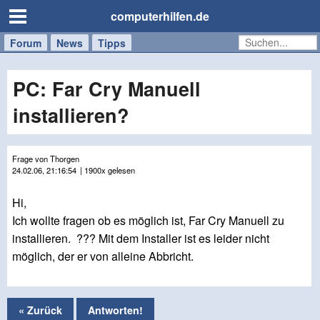
computerhilfen.de
Forum
Handy
Windows
Mac
News
Tipps
/
Tablet
PC: Far Cry Manuell
installieren?
Frage von Thorgen
24.02.06, 21:16:54
| 1900x gelesen
Hi,
Ich wollte fragen ob es möglich ist, Far Cry Manuell zu
installieren. ??? Mit dem Installer ist es leider nicht
möglich, der er von alleine Abbricht.
« Zurück
Antworten!