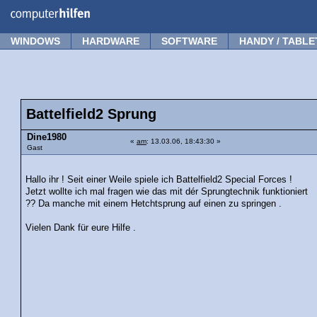
Forum
Tipps
News
Frage stellen
WINDOWS
HARDWARE
SOFTWARE
HANDY / TABLE
Battelfield2 Sprung
Dine1980
«
am
: 13.03.06, 18:43:30 »
Gast
Hallo ihr ! Seit einer Weile spiele ich Battelfield2 Special Forces !
Jetzt wollte ich mal fragen wie das mit dér Sprungtechnik funktioniert
?? Da manche mit einem Hetchtsprung auf einen zu springen .
Vielen Dank für eure Hilfe .