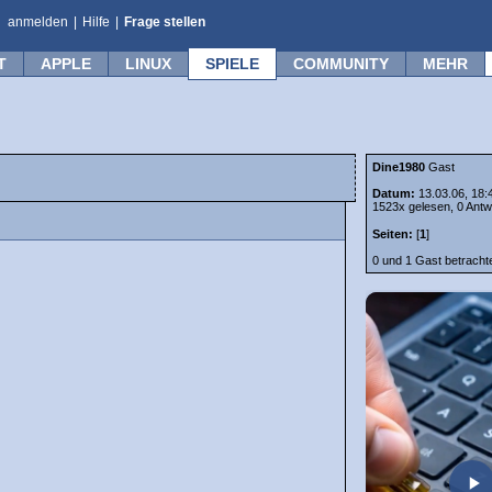
anmelden
|
Hilfe
|
Frage stellen
T
APPLE
LINUX
SPIELE
COMMUNITY
MEHR
Dine1980
Gast
Datum:
13.03.06, 18:
1523x gelesen, 0 Antw
Seiten:
[
1
]
0 und 1 Gast betrach