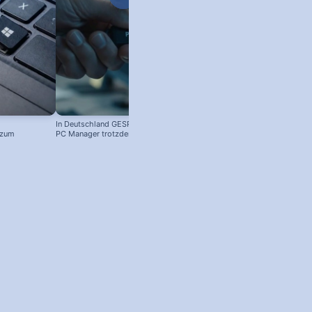
In Deutschland GESPERRT: Microsoft
 zum
PC Manager trotzdem installieren
! #windowstipps
 Screenshot machen