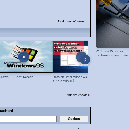
Moderator informieren
Wichtige Windows
Tastenkombinationen
schnelleren Arbeiten
ndows 98 Boot-Screen
Dateien unter Windows kopieren (Win
Windows 7:
XP bis Win 11!)
Nightfire cheats »
suchen!