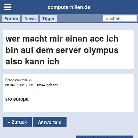
computerhilfen.de
Forum
Handy
Windows
Mac
News
Tipps
/
Tablet
wer macht mir einen acc ich
bin auf dem server olympus
also kann ich
Frage von maik27
08.04.07, 22:58:22
| 1354x gelesen
sro europa
« Zurück
Antworten!