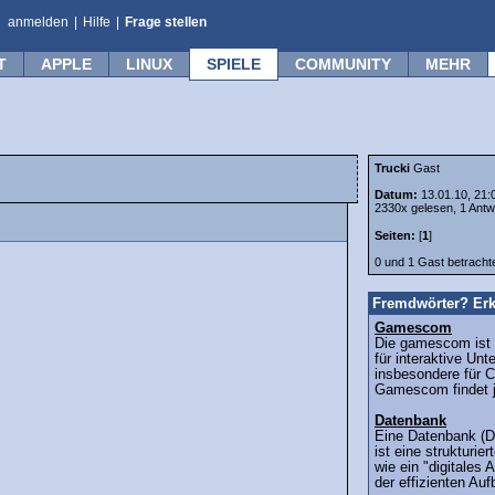
anmelden
|
Hilfe
|
Frage stellen
T
APPLE
LINUX
SPIELE
COMMUNITY
MEHR
Trucki
Gast
Datum:
13.01.10, 21:
2330x gelesen, 1 Antw
Seiten:
[
1
]
0 und 1 Gast betrach
Fremdwörter? Erk
Gamescom
Die gamescom ist
für interaktive Unt
insbesondere für C
Gamescom findet jä
Datenbank
Eine Datenbank (D
ist eine strukturi
wie ein "digitales
der effizienten Auf