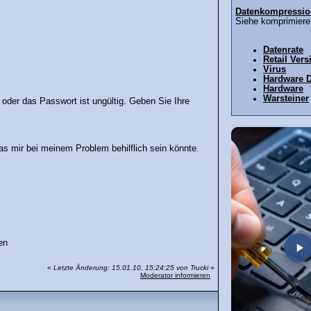
Datenkompressio
Siehe komprimieren
Datenrate
Retail Vers
Virus
Hardware 
Hardware
Warsteiner
 oder das Passwort ist ungültig. Geben Sie Ihre
s mir bei meinem Problem behilflich sein könnte.
en
«
Letzte Änderung: 15.01.10, 15:24:25 von Trucki
»
Moderator informieren