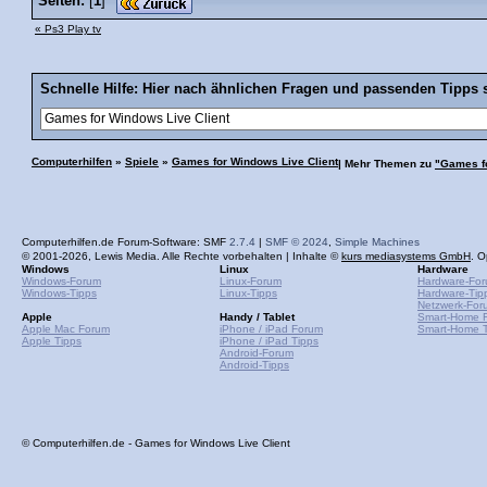
Seiten:
[
1
]
« Ps3 Play tv
Schnelle Hilfe: Hier nach ähnlichen Fragen und passenden Tipps 
Computerhilfen
»
Spiele
»
Games for Windows Live Client
| Mehr Themen zu
"Games fo
Computerhilfen.de Forum-Software: SMF
2.7.4
|
SMF © 2024
,
Simple Machines
© 2001-2026, Lewis Media. Alle Rechte vorbehalten | Inhalte ©
kurs mediasystems GmbH
. O
Windows
Linux
Hardware
Windows-Forum
Linux-Forum
Hardware-Fo
Windows-Tipps
Linux-Tipps
Hardware-Tip
Netzwerk-For
Apple
Handy / Tablet
Smart-Home 
Apple Mac Forum
iPhone / iPad Forum
Smart-Home T
Apple Tipps
iPhone / iPad Tipps
Android-Forum
Android-Tipps
© Computerhilfen.de - Games for Windows Live Client