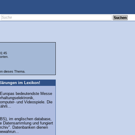
01:45
orten.
ten dieses Thema.
lärungen im Lexikon!
 Europas bedeutendste Messe
erhaltungselektronik,
omputer- und Videospiele. Die
hrli...
BS), im englischen database,
erte Datensammlung und fungiert
 Archiv". Datenbanken dienen
bewahrun...