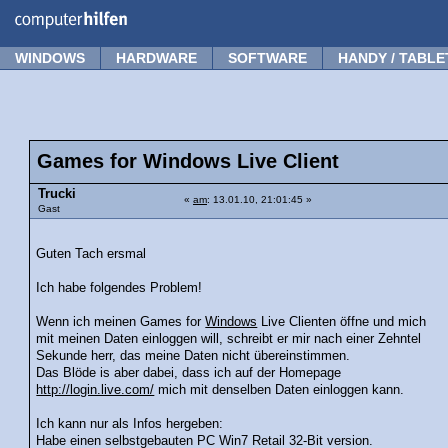
Forum
Tipps
News
Frage stellen
WINDOWS
HARDWARE
SOFTWARE
HANDY / TABLE
Games for Windows Live Client
Trucki
«
am
: 13.01.10, 21:01:45 »
Gast
Guten Tach ersmal
Ich habe folgendes Problem!
Wenn ich meinen Games for
Windows
Live Clienten öffne und mich
mit meinen Daten einloggen will, schreibt er mir nach einer Zehntel
Sekunde herr, das meine Daten nicht übereinstimmen.
Das Blöde is aber dabei, dass ich auf der Homepage
http://login.live.com/
mich mit denselben Daten einloggen kann.
Ich kann nur als Infos hergeben:
Habe einen selbstgebauten PC Win7 Retail 32-Bit version.