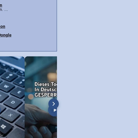
n
. ...
ion
Dongle