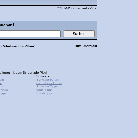
COD MW 2 Ooen nat ??? »
suchen!
Hilfe Übersicht
r Windows Live Client"
ptimiert mit dem
Serponado Plugin
.
Software
rum
Software-Forum
ps
Sicherheits-Forum
um
Software-Tipps
Forum
Word-Tipps
ipps
Excel-Tipps