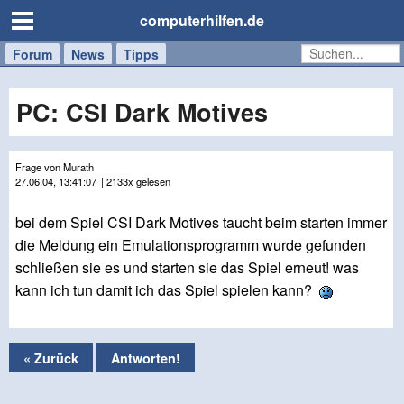
computerhilfen.de
Forum
Handy
Windows
Mac
News
Tipps
/
Tablet
PC: CSI Dark Motives
Frage von Murath
27.06.04, 13:41:07
| 2133x gelesen
bei dem Spiel CSI Dark Motives taucht beim starten immer
die Meldung ein Emulationsprogramm wurde gefunden
schließen sie es und starten sie das Spiel erneut! was
kann ich tun damit ich das Spiel spielen kann?
« Zurück
Antworten!