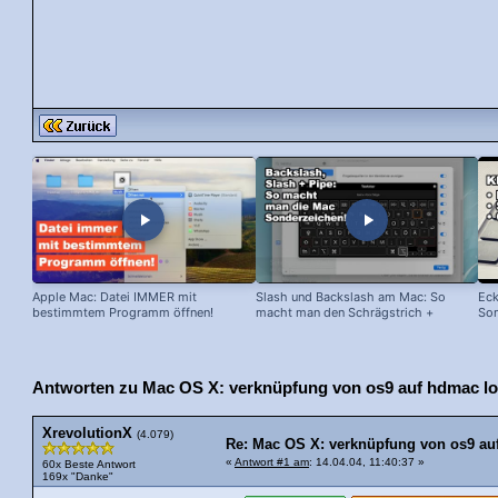
Apple Mac: Datei IMMER mit
Slash und Backslash am Mac: So
Eck
bestimmtem Programm öffnen!
macht man den Schrägstrich +
Son
senkrechten Strich!
Antworten zu Mac OS X: verknüpfung von os9 auf hdmac l
XrevolutionX
(4.079)
Re: Mac OS X: verknüpfung von os9 au
«
Antwort #1 am
: 14.04.04, 11:40:37 »
60x Beste Antwort
169x "Danke"