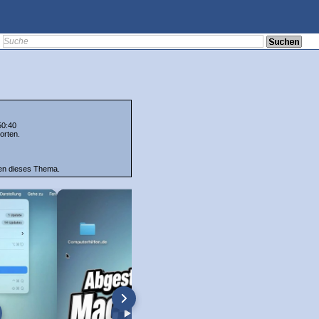
50:40
orten.
ten dieses Thema.