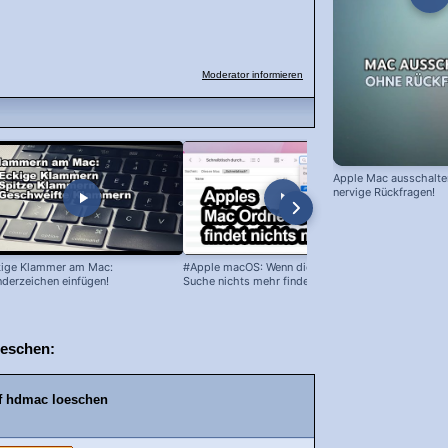
Moderator informieren
Apple Mac ausschalte
nervige Rückfragen!
ige Klammer am Mac:
#Apple macOS: Wenn die Mac #Ordner
Mac: Sprach
derzeichen einfügen!
Suche nichts mehr findet!
ändern (z.B.
oeschen:
f hdmac loeschen