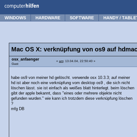
Forum
Tipps
News
Frage stellen
WINDOWS
HARDWARE
SOFTWARE
HANDY / TABLE
Mac OS X: verknüpfung von os9 auf hdmac
osx_anfaenger
«
am
: 13.04.04, 22:50:40 »
Gast
habe os9 von meiner hd gelöscht. verwende osx 10.3.3; auf meiner
hd ist aber noch eine verknüpfung vom desktop os9 , die sich nicht
löschen lässt. sie ist einfach als weißes blatt hinterlegt. beim löschen
gibt der apple bekannt, dass "eines oder mehrere objekte nicht
gefunden wurden." wie kann ich trotzdem diese verknüpfung löschen
?
mfg DB