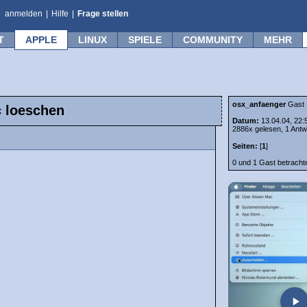
anmelden
|
Hilfe
|
Frage stellen
T
APPLE
LINUX
SPIELE
COMMUNITY
MEHR
osx_anfaenger
Gast
 loeschen
Datum:
13.04.04, 22:
2886x gelesen, 1 Antw
Seiten:
[
1
]
0 und 1 Gast betrach