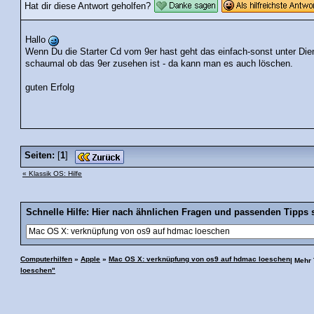
Hat dir diese Antwort geholfen?
Hallo
Wenn Du die Starter Cd vom 9er hast geht das einfach-sonst unter D
schaumal ob das 9er zusehen ist - da kann man es auch löschen.
guten Erfolg
Seiten:
[
1
]
« Klassik OS: Hilfe
Schnelle Hilfe: Hier nach ähnlichen Fragen und passenden Tipps 
Computerhilfen
»
Apple
»
Mac OS X: verknüpfung von os9 auf hdmac loeschen
| Mehr
loeschen"