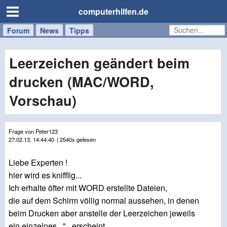
computerhilfen.de
Forum
Handy
Windows
Mac
News
Tipps
/
Tablet
Leerzeichen geändert beim
drucken (MAC/WORD,
Vorschau)
Frage von Peter123
27.02.13, 14:44:40
| 2540x gelesen
Liebe Experten !
hier wird es knifflig...
Ich erhalte öfter mit WORD erstellte Dateien,
die auf dem Schirm völlig normal aussehen, in denen
beim Drucken aber anstelle der Leerzeichen jeweils
ein einzelnes " erscheint.