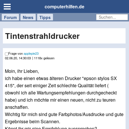
computerhilfen.de
Forum
Handy
Windows
Mac
News
Tipps
/
Tablet
Tintenstrahldrucker
Frage von
applepie23
02.06.20, 14:30:03
| 1118x gelesen
Moin, ihr Lieben,
ich habe einen etwas älteren Drucker "epson stylos SX
415", der seit einiger Zeit schlechte Qualität liefert (
obwohl ich alle Wartungsempfehlungen durchgecheckt
habe) und ich möchte mir einen neuen, nicht zu teuren
anschaffen.
Wichtig für mich sind gute Farbphotos/Ausdrucke und gute
Ergebnisse beim Scannen.
Könnt ihr mir eine Empfehlung aussprechen?