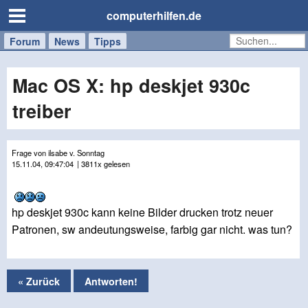
computerhilfen.de
Forum
Handy
Windows
Mac
News
Tipps
/
Tablet
Mac OS X: hp deskjet 930c
treiber
Frage von ilsabe v. Sonntag
15.11.04, 09:47:04
| 3811x gelesen
hp deskjet 930c kann keine Bilder drucken trotz neuer
Patronen, sw andeutungsweise, farbig gar nicht. was tun?
« Zurück
Antworten!