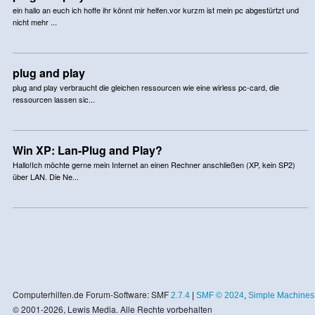
ein hallo an euch ich hoffe ihr könnt mir helfen.vor kurzm ist mein pc abgestürtzt und
nicht mehr ...
plug and play
plug and play verbraucht die gleichen ressourcen wie eine wirless pc-card, die
ressourcen lassen sic...
Win XP: Lan-Plug and Play?
Hallo!Ich möchte gerne mein Internet an einen Rechner anschließen (XP, kein SP2)
über LAN. Die Ne...
Computerhilfen.de Forum-Software: SMF
2.7.4
|
SMF © 2024
,
Simple Machines
© 2001-2026, Lewis Media. Alle Rechte vorbehalten