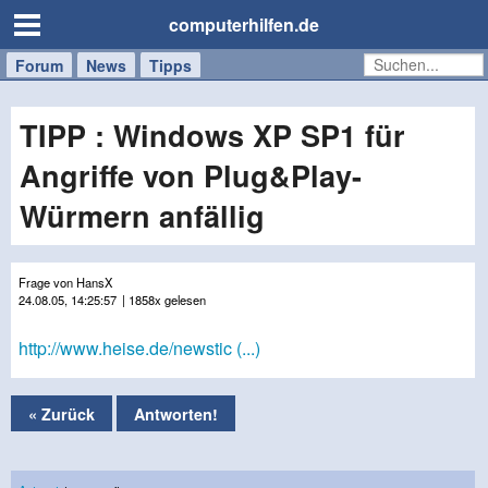
computerhilfen.de
Forum
Handy
Windows
Mac
News
Tipps
/
Tablet
TIPP : Windows XP SP1 für
Angriffe von Plug&Play-
Würmern anfällig
Frage von HansX
24.08.05, 14:25:57
| 1858x gelesen
http://www.heise.de/newstic (...)
« Zurück
Antworten!