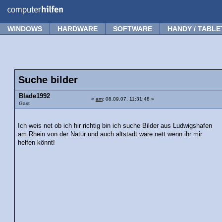
Forum
Tipps
News
Frage stellen
WINDOWS
HARDWARE
SOFTWARE
HANDY / TABLE
Suche bilder
Blade1992
«
am
: 08.09.07, 11:31:48 »
Gast
Ich weis net ob ich hir richtig bin ich suche Bilder aus Ludwigshafen
am Rhein von der Natur und auch altstadt wäre nett wenn ihr mir
helfen könnt!