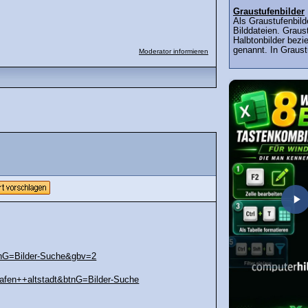
Graustufenbilder
Als Graustufenbild
Bilddateien. Graus
Halbtonbilder bezi
genannt. In Graust
Moderator informieren
tnG=Bilder-Suche&gbv=2
fen++altstadt&btnG=Bilder-Suche