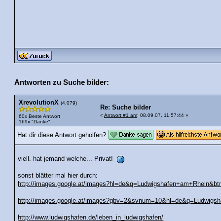
Antworten zu Suche bilder:
XrevolutionX
(4.079)
Re: Suche bilder
«
Antwort #1 am
: 08.09.07, 11:57:44 »
60x Beste Antwort
169x "Danke"
Hat dir diese Antwort geholfen?
viell. hat jemand welche... Privat!
sonst blätter mal hier durch:
http://images.google.at/images?hl=de&q=Ludwigshafen+am+Rhein&b
http://images.google.at/images?gbv=2&svnum=10&hl=de&q=Ludwigsha
http://www.ludwigshafen.de/leben_in_ludwigshafen/