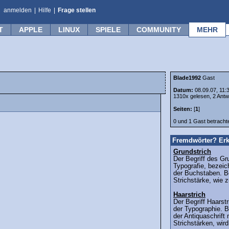
anmelden
|
Hilfe
|
Frage stellen
T
APPLE
LINUX
SPIELE
COMMUNITY
MEHR
Blade1992
Gast
Datum:
08.09.07, 11:
1310x gelesen, 2 Antw
Seiten:
[
1
]
0 und 1 Gast betrach
Fremdwörter? Erk
Grundstrich
Der Begriff des Gr
Typografie, bezeic
der Buchstaben. Be
Strichstärke, wie 
Haarstrich
Der Begriff Haars
der Typographie. B
der Antiquaschrift 
Strichstärken, wird