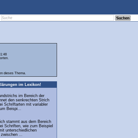
31:48
orten.
ten dieses Thema.
lärungen im Lexikon!
undstrichs im Bereich der
hnet den senkrechten Strich
i Schriftarten mit variabler
zum Beispi...
trich stammt aus dem Bereich
ei Schriften, wie zum Beispiel
mit unterschiedlichen
 zwischen ...