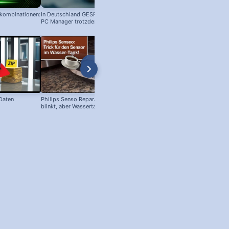
nkombinationen:
In Deutschland GESPERRT: Microsoft
PC Manager trotzdem installieren
 Daten
Philips Senso Reparatur: Blaue LED
blinkt, aber Wassertank voll?