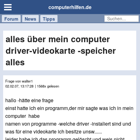
computerhilfen.de
Forum
Handy
Windows
Mac
News
Tipps
/
Tablet
alles über mein computer
driver-videokarte -speicher
alles
Frage von walter1
02.02.07, 13:17:28
| 1568x gelesen
hallo -hätte eine frage
einst hatte ich ein programm,der mir sagte was ich in mein
computer habe
namen von programme -welche driver -instaliert sind und
was für eine videokarte ich besitze unsw......
leider habe ich das programm gelöscht und weis nicht