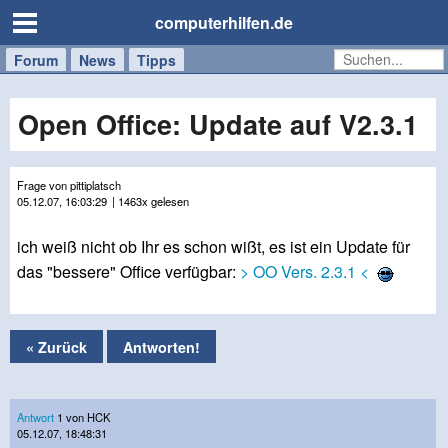
computerhilfen.de
Forum
Handy
Windows
Mac
News
Tipps
/
Tablet
Open Office: Update auf V2.3.1
Frage von pittiplatsch
05.12.07, 16:03:29
| 1463x gelesen
ich weiß nicht ob Ihr es schon wißt, es ist ein Update für
das "bessere" Office verfügbar:
> OO Vers. 2.3.1 <
« Zurück
Antworten!
Antwort
1 von HCK
05.12.07, 18:48:31