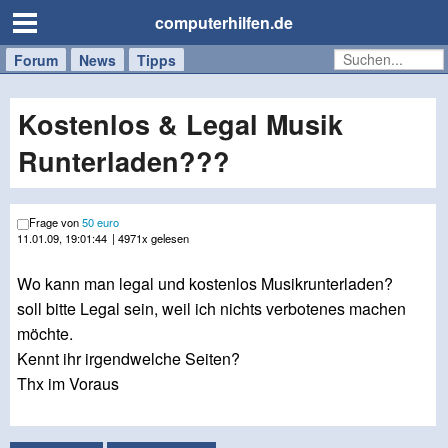
computerhilfen.de
Forum
Handy
Windows
Mac
News
Tipps
/
Tablet
Kostenlos & Legal Musik
Runterladen???
Frage von
50 euro
11.01.09, 19:01:44
| 4971x gelesen
Wo kann man legal und kostenlos Musikrunterladen?
soll bitte Legal sein, weil ich nichts verbotenes machen
möchte.
Kennt ihr irgendwelche Seiten?
Thx im Voraus