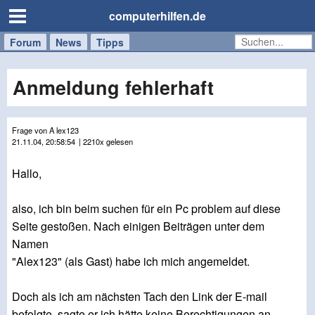
computerhilfen.de
Forum
Handy
Windows
Mac
News
Tipps
/
Tablet
Anmeldung fehlerhaft
Frage von A lex123
21.11.04, 20:58:54
| 2210x gelesen
Hallo,
also, ich bin beim suchen für ein Pc problem auf diese
Seite gestoßen. Nach einigen Beiträgen unter dem
Namen
"Alex123" (als Gast) habe ich mich angemeldet.
Doch als ich am nächsten Tach den Link der E-mail
befolgte, sagte er ich hätte keine Berechtigungen an