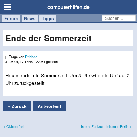
computerhilfen.de
Forum
Handy
Windows
Mac
News
Tipps
/
Tablet
Ende der Sommerzeit
Frage von
Dr.Nope
31.08.09, 17:17:46
| 2208x gelesen
Heute endet die Sommerzeit. Um 3 Uhr wird die Uhr auf 2
Uhr zurückgestellt
« Zurück
Antworten!
« Oktoberfest
Intern. Funkausstellung in Berlin »