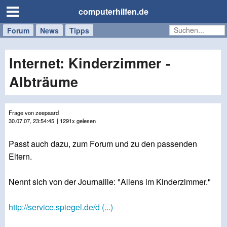
computerhilfen.de
Forum
Handy
Windows
Mac
News
Tipps
/
Tablet
Internet: Kinderzimmer -
Albträume
Frage von zeepaard
30.07.07, 23:54:45
| 1291x gelesen
Passt auch dazu, zum Forum und zu den passenden
Eltern.
Nennt sich von der Journaille: "Aliens im Kinderzimmer."
http://service.spiegel.de/d (...)