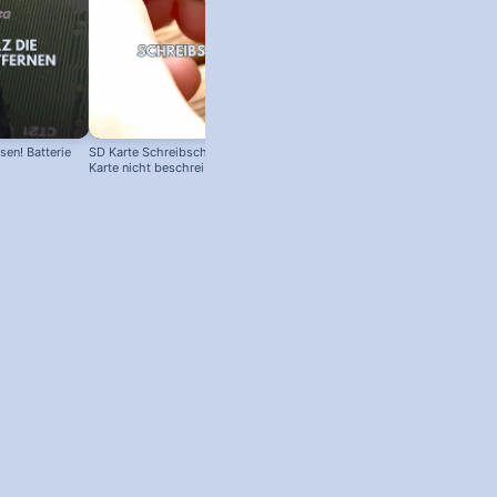
en! Batterie
SD Karte Schreibschutz austricksen:
BIOS Reset bei älteren Computern
Karte nicht beschreibbar?
BIOS zurücksetzen