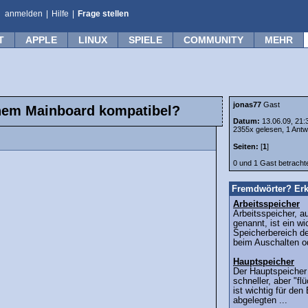
anmelden
|
Hilfe
|
Frage stellen
T
APPLE
LINUX
SPIELE
COMMUNITY
MEHR
jonas77
Gast
inem Mainboard kompatibel?
Datum:
13.06.09, 21:
2355x gelesen, 1 Antw
Seiten:
[
1
]
0 und 1 Gast betrach
Fremdwörter? Erk
Arbeitsspeicher
Arbeitsspeicher, 
genannt, ist ein wi
Speicherbereich d
beim Auschalten od
Hauptspeicher
Der Hauptspeicher 
schneller, aber "fl
ist wichtig für den 
abgelegten ...