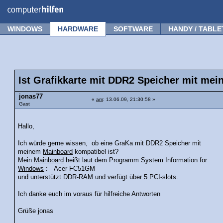
Forum
Tipps
News
Frage stellen
WINDOWS
HARDWARE
SOFTWARE
HANDY / TABLE
Ist Grafikkarte mit DDR2 Speicher mit me
jonas77
«
am
: 13.06.09, 21:30:58 »
Gast
Hallo,
Ich würde gerne wissen, ob eine GraKa mit DDR2 Speicher mit
meinem
Mainboard
kompatibel ist?
Mein
Mainboard
heißt laut dem Programm System Information for
Windows
: Acer FC51GM
und unterstützt DDR-RAM und verfügt über 5 PCI-slots.
Ich danke euch im voraus für hilfreiche Antworten
Grüße jonas