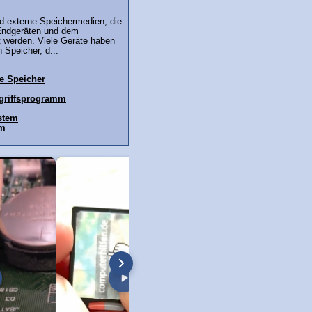
d externe Speichermedien, die
Endgeräten und dem
 werden. Viele Geräte haben
 Speicher, d...
ne Speicher
ugriffsprogramm
stem
em
 HDMI Adapter: Alte
10 EUR Cinch AV auf HDMI Converter
HDMI Video Capture 
neuem Monitor!
im Test
mit VLC Player!