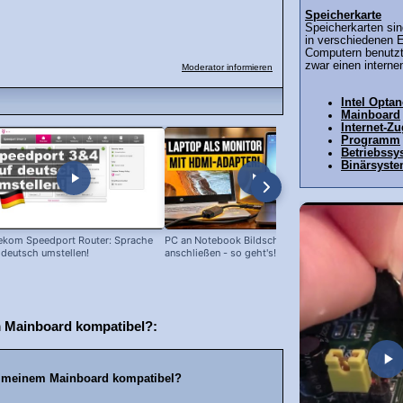
Speicherkarte
Speicherkarten sin
in verschiedenen 
Computern benutzt
zwar einen internen
Moderator informieren
Intel Opta
Mainboard
Internet-Z
Programm
Betriebssy
Binärsyst
ekom Speedport Router: Sprache
PC an Notebook Bildschirm
10€ VGA auf
 deutsch umstellen!
anschließen - so geht's!
Rechner an 
m Mainboard kompatibel?:
it meinem Mainboard kompatibel?