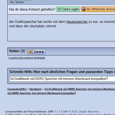
78x "Danke"
Hat dir diese Antwort geholfen?
der Grafikspeicher hat nichts mit dem
Hauptspeicher
zu tun. es kommt n
und dass der steckplatz stimmt
Seiten:
[
1
]
« suche eine externe festplatte
Schnelle Hilfe: Hier nach ähnlichen Fragen und passenden Tipps 
Computerhilfen
»
Hardware
»
Ist Grafikkarte mit DDR2 Speicher mit meinem Mainboa
mit DDR2 Speicher mit meinem Mainboard kompatibel"
Computerhilfen.de Forum-Software: SMF
2.7.4
|
SMF © 2024
,
Simple Machines
© 2001-2026, Lewis Media. Alle Rechte vorbehalten | Inhalte ©
kurs mediasystems GmbH
. O