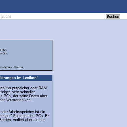
30:58
orten.
ten dieses Thema.
lärungen im Lexikon!
auch Hauptspeicher oder RAM
chtiger, sehr schneller
es PCs, der seine Daten aber
er Neustarten verl...
oder Arbeitsspeicher ist ein
üchtiger" Speicher des PCs. Er
Betrieb, verliert aber die dort