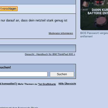
ur darauf an, dass dein netzteil stark genug ist
BIOS Passwort vergess
Moderator informieren
entfernen!
Gesucht : Handbuch für IBM ThinkPad 600 »
suchen!
rd kompatibel?
Hilfe Übersicht
| Mehr Themen zu
"Ist Grafikkarte
ptimiert mit dem
Serponado Plugin
.