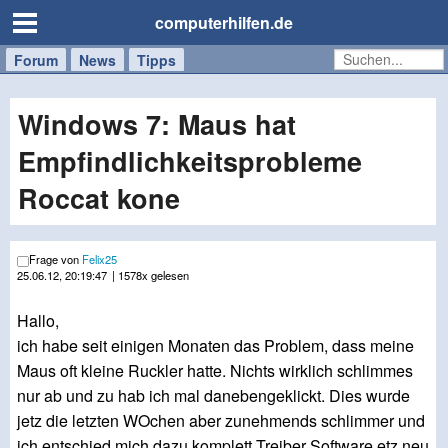
computerhilfen.de
Forum
Handy
Windows
Mac
News
Tipps
/
Tablet
Windows 7: Maus hat
Empfindlichkeitsprobleme
Roccat kone
Frage von
Felix25
25.06.12, 20:19:47
| 1578x gelesen
Hallo,
ich habe seit einigen Monaten das Problem, dass meine
Maus oft kleine Ruckler hatte. Nichts wirklich schlimmes
nur ab und zu hab ich mal danebengeklickt. Dies wurde
jetz die letzten WOchen aber zunehmends schlimmer und
ich entschied mich dazu komplett Treiber Software etz neu