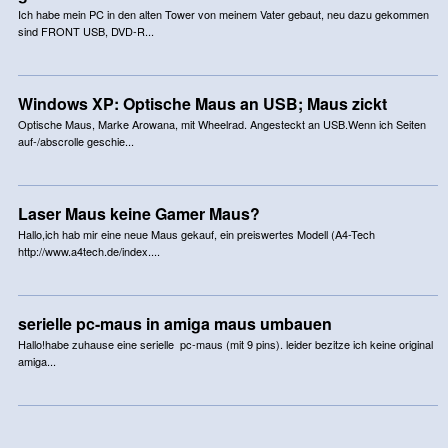
Ich habe mein PC in den alten Tower von meinem Vater gebaut, neu dazu gekommen
sind FRONT USB, DVD-R...
Windows XP: Optische Maus an USB; Maus zickt
Optische Maus, Marke Arowana, mit Wheelrad. Angesteckt an USB.Wenn ich Seiten
auf-/abscrolle geschie...
Laser Maus keine Gamer Maus?
Hallo,ich hab mir eine neue Maus gekauf, ein preiswertes Modell (A4-Tech
http://www.a4tech.de/index....
serielle pc-maus in amiga maus umbauen
Hallo!habe zuhause eine serielle pc-maus (mit 9 pins). leider bezitze ich keine original
amiga...