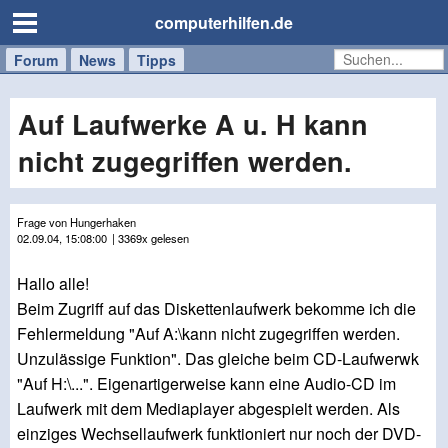
computerhilfen.de
Forum
Handy
Windows
Mac
News
Tipps
/
Tablet
Auf Laufwerke A u. H kann
nicht zugegriffen werden.
Frage von Hungerhaken
02.09.04, 15:08:00
| 3369x gelesen
Hallo alle!
Beim Zugriff auf das Diskettenlaufwerk bekomme ich die
Fehlermeldung "Auf A:\kann nicht zugegriffen werden.
Unzulässige Funktion". Das gleiche beim CD-Laufwerwk
"Auf H:\...". Eigenartigerweise kann eine Audio-CD im
Laufwerk mit dem Mediaplayer abgespielt werden. Als
einziges Wechsellaufwerk funktioniert nur noch der DVD-