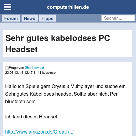
computerhilfen.de
Forum
Handy
Windows
Mac
News
Tipps
/
Tablet
Sehr gutes kabelodses PC
Headset
Frage von
Shaddowbad
23.06.13, 16:12:47
| 1411x gelesen
Hallo ich Spiele gern Crysis 3 Multiplayer und suche ein
Sehr gutes Kabelloses headset Sollte aber nicht Per
bluetooth sein.
Ich fand dieses Headset
http://www.amazon.de/Creati (...)