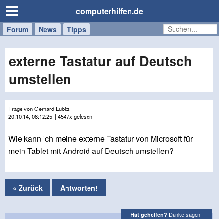
computerhilfen.de
Forum
Handy
Windows
Mac
News
Tipps
/
Tablet
externe Tastatur auf Deutsch
umstellen
Frage von Gerhard Lubitz
20.10.14, 08:12:25
| 4547x gelesen
Wie kann ich meine externe Tastatur von Microsoft für
mein Tablet mit Android auf Deutsch umstellen?
« Zurück
Antworten!
Danke sagen!
Hat geholfen?