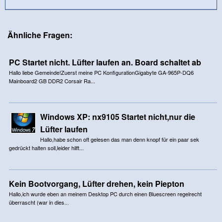
Ähnliche Fragen:
PC Startet nicht. Lüfter laufen an. Board schaltet ab
Hallo liebe Gemeinde!Zuerst meine PC KonfigurationGigabyte GA-965P-DQ6
Mainboard2 GB DDR2 Corsair Ra...
Windows XP: nx9105 Startet nicht,nur die
Lüfter laufen
Hallo,habe schon oft gelesen das man denn knopf für ein paar sek
gedrückt halten soll,leider hilft...
Kein Bootvorgang, Lüfter drehen, kein Piepton
Hallo,ich wurde eben an meinem Desktop PC durch einen Bluescreen regelrecht
überrascht (war in dies...