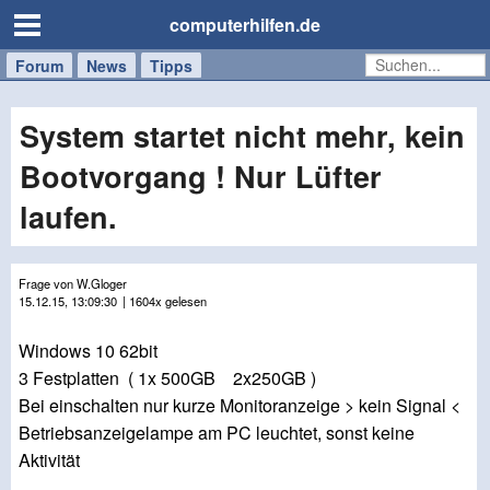
computerhilfen.de
Forum
Handy
Windows
Mac
News
Tipps
/
Tablet
System startet nicht mehr, kein
Bootvorgang ! Nur Lüfter
laufen.
Frage von W.Gloger
15.12.15, 13:09:30
| 1604x gelesen
Windows 10 62bit
3 Festplatten ( 1x 500GB 2x250GB )
Bei einschalten nur kurze Monitoranzeige > kein Signal <
Betriebsanzeigelampe am PC leuchtet, sonst keine
Aktivität