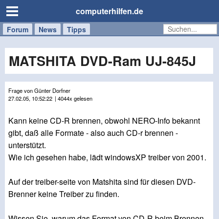
computerhilfen.de
Forum
Handy
Windows
Mac
News
Tipps
/
Tablet
MATSHITA DVD-Ram UJ-845J
Frage von Günter Dorfner
27.02.05, 10:52:22
| 4044x gelesen
Kann keine CD-R brennen, obwohl NERO-Info bekannt
gibt, daß alle Formate - also auch CD-r brennen -
unterstützt.
Wie ich gesehen habe, lädt windowsXP treiber von 2001.
Auf der treiber-seite von Matshita sind für diesen DVD-
Brenner keine Treiber zu finden.
Wissen Sie, warum das Format von CD-R beim Brennen