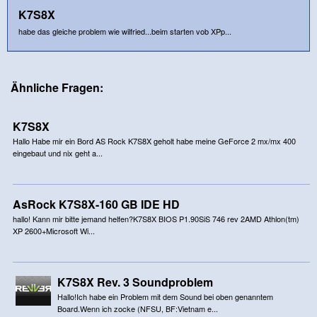
K7S8X
habe das gleiche problem wie wilfried...beim starten vob XPp...
Ähnliche Fragen:
K7S8X
Hallo Habe mir ein Bord AS Rock K7S8X geholt habe meine GeForce 2 mx/mx 400
eingebaut und nix geht a...
AsRock K7S8X-160 GB IDE HD
hallo! Kann mir bitte jemand helfen?K7S8X BIOS P1.90SiS 746 rev 2AMD Athlon(tm)
XP 2600+Microsoft Wi...
K7S8X Rev. 3 Soundproblem
Hallo!Ich habe ein Problem mit dem Sound bei oben genanntem
Board.Wenn ich zocke (NFSU, BF:Vietnam e...