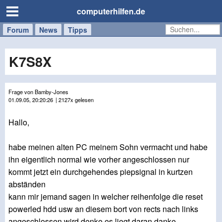
computerhilfen.de
Forum
Handy
Windows
Mac
News
Tipps
/
Tablet
K7S8X
Frage von Bamby-Jones
01.09.05, 20:20:26
| 2127x gelesen
Hallo,
habe meinen alten PC meinem Sohn vermacht und habe
ihn eigentlich normal wie vorher angeschlossen nur
kommt jetzt ein durchgehendes piepsignal in kurtzen
abständen
kann mir jemand sagen in welcher reihenfolge die reset
powerled hdd usw an diesem bort von rects nach links
angeschlossen wird denke es liegt daran danke