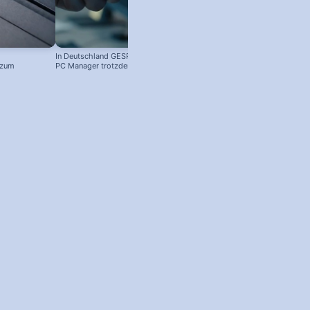
In Deutschland GESPERRT: Microsoft
 zum
PC Manager trotzdem installieren
! #windowstipps