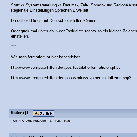
Start -> Systemsteuerung -> Datums-, Zeit-, Sprach- und Regionaleins
Regionale Einstellungen/Sprachen/Erweitert
Da solltest Du es auf Deutsch einstellen können.
Oder guck mal unten ob in der Taskleiste rechts so ein kleines Zeichen
einstellen.
***
Wie man formatiert ist hier beschrieben:
http://www.computerhilfen.de/tipps-festplatte-formatieren.php3
http://www.computerhilfen.de/tipps-windows-xp-neu-installieren.php3
Seiten:
[
1
]
« Win XP: Icons regaieren nicht nach Start