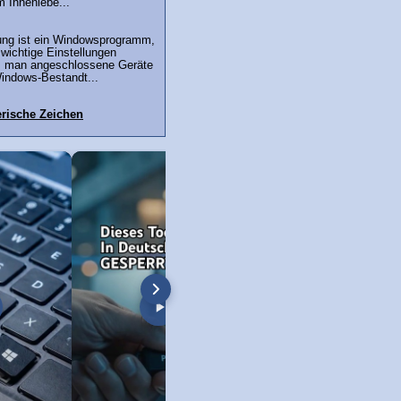
 Innenlebe...
ng ist ein Windowsprogramm,
 wichtige Einstellungen
, man angeschlossene Geräte
Windows-Bestandt...
rische Zeichen
: Scandisk
Windows 98 Boot-Screen
Dateien unter Window
XP bis Win 11!)