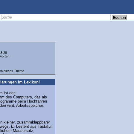
15:28
worten.
ten dieses Thema.
lärungen im Lexikon!
m ist das
mm des Computers, das als
Programme beim Hochfahren
en wird. Arbeitsspeicher,
in kleiner, zusammklappbarer
wegs. Er besteht aus Tastatur,
lichem Mausersatz,