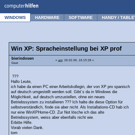
Forum
Tipps
News
Frage stellen
WINDOWS
HARDWARE
SOFTWARE
HANDY / TABLE
Win XP: Spracheinstellung bei XP prof
bierindosen
«
am
: 26.02.06, 16:15:28 »
Gast
???
Hallo Leute,
ich habe da einen PC einer Arbeitskollegin, der von XP pro spanisch
auf deutsch umgestellt werden soll. Gibt´s da in Windows die
Möglichkeit, auf deutsch umzustellen, ohne ein neues
Betriebssystem zu installieren ??? Ich halte die diese Option für
selbstverständlich, finde sie aber nicht. Als Installations-CD hab ich
nur eine WinXPHome-CD. Zur Not lösche ich das alte
Betriebssystem, weiss aber ebenfalls nicht wie.
Erbitte Hilfe.
Vorab vielen Dank.
tom