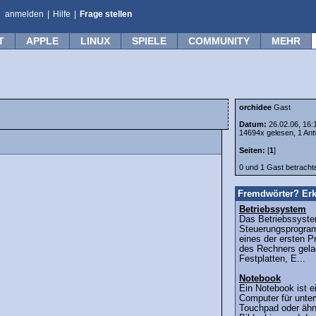
anmelden
|
Hilfe
|
Frage stellen
T
APPLE
LINUX
SPIELE
COMMUNITY
MEHR
orchidee
Gast
Datum:
26.02.06, 16:
14694x gelesen, 1 Ant
Seiten:
[
1
]
0 und 1 Gast betrach
Fremdwörter? Erk
Betriebssystem
Das Betriebssyste
Steuerungsprogra
eines der ersten 
des Rechners gelad
Festplatten, E...
Notebook
Ein Notebook ist e
Computer für unter
Touchpad oder ähn