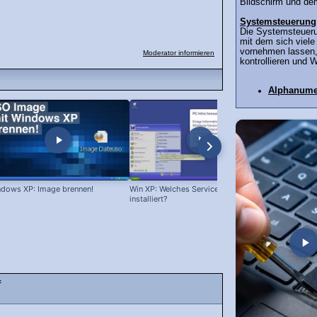
Bildschirm und dem
Systemsteuerung
Die Systemsteueru
mit dem sich viele
vornehmen lassen
Moderator informieren
kontrollieren und 
Alphanume
dows XP: Image brennen!
Win XP: Welches Servicepack ist
Windows 98
installiert?
f