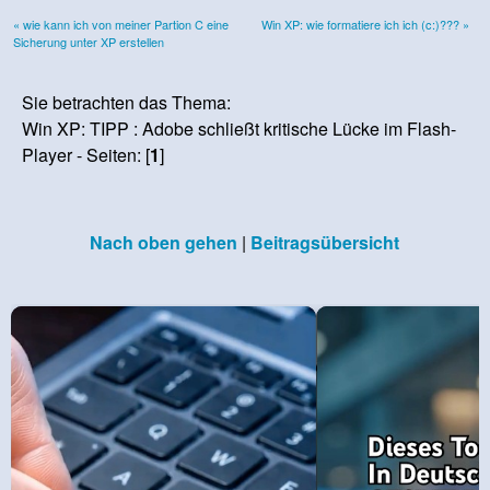
« wie kann ich von meiner Partion C eine
Win XP: wie formatiere ich ich (c:)??? »
Sicherung unter XP erstellen
Sie betrachten das Thema:
Win XP: TIPP : Adobe schließt kritische Lücke im Flash-
Player - Seiten: [
1
]
Nach oben gehen
|
Beitragsübersicht