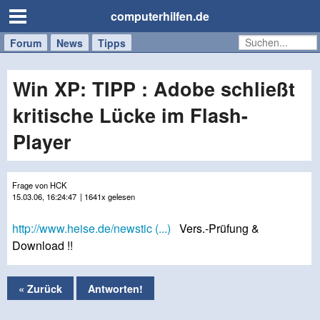
computerhilfen.de
Forum
Handy
Windows
Mac
News
Tipps
/
Tablet
Win XP: TIPP : Adobe schließt
kritische Lücke im Flash-
Player
Frage von HCK
15.03.06, 16:24:47
| 1641x gelesen
http://www.heise.de/newstic (...)
Vers.-Prüfung &
Download !!
« Zurück
Antworten!