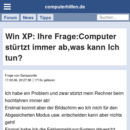
computerhilfen.de
Forum
Handy
Windows
Mac
News
Tipps
/
Tablet
Win XP: Ihre Frage:Computer
stürtzt immer ab,was kann Ich
tun?
Frage von Sampsonite
17.03.06, 20:27:38
| 1713x gelesen
Ich habe ein Problem und zwar stürtzt mein Rechner beim
hochfahren immer ab!
Erstmal kommt aber der Bildschirm wo Ich mich für den
Abgesicherten Modus usw. entscheiden kann aber nichts
geht!
Einmal habe Ich die Fehlermeldung:System drivers32