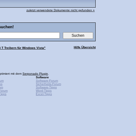
zuletzt verwendete Dokumente nicht gefunden »
suchen!
Hilfe Übersicht
 T Treibern für Windows Vista"
ptimiert mit dem
Serponado Plugin
.
Software
rum
Software-Forum
ps
Sicherheits-Forum
um
Software-Tipps
Forum
Word-Tipps
ipps
Excel-Tipps