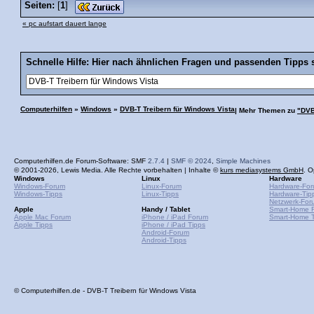
Seiten:
[
1
]
« pc aufstart dauert lange
Schnelle Hilfe: Hier nach ähnlichen Fragen und passenden Tipps 
Computerhilfen
»
Windows
»
DVB-T Treibern für Windows Vista
| Mehr Themen zu
"DVB
Computerhilfen.de Forum-Software: SMF
2.7.4
|
SMF © 2024
,
Simple Machines
© 2001-2026, Lewis Media. Alle Rechte vorbehalten | Inhalte ©
kurs mediasystems GmbH
. O
Windows
Linux
Hardware
Windows-Forum
Linux-Forum
Hardware-Fo
Windows-Tipps
Linux-Tipps
Hardware-Tip
Netzwerk-For
Apple
Handy / Tablet
Smart-Home 
Apple Mac Forum
iPhone / iPad Forum
Smart-Home T
Apple Tipps
iPhone / iPad Tipps
Android-Forum
Android-Tipps
© Computerhilfen.de - DVB-T Treibern für Windows Vista