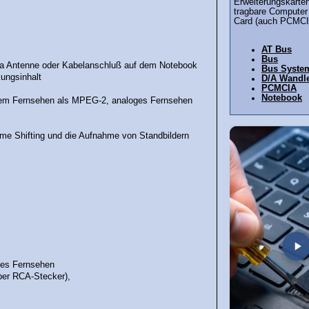
Erweiterungskarten
tragbare Computer
Card (auch PCMCIA
AT Bus
Bus
ia Antenne oder Kabelanschluß auf dem Notebook
Bus Syste
ungsinhalt
D/A Wandl
PCMCIA
Notebook
talem Fernsehen als MPEG-2, analoges Fernsehen
ime Shifting und die Aufnahme von Standbildern
ches Fernsehen
ber RCA-Stecker),