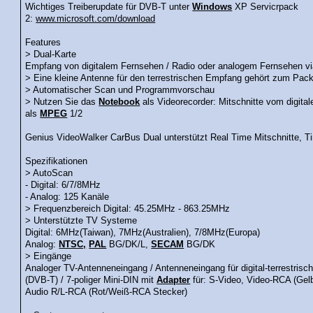
Wichtiges Treiberupdate für DVB-T unter
Windows
XP Servicrpack
2:
www.microsoft.com/download
Features
> Dual-Karte
Empfang von digitalem Fernsehen / Radio oder analogem Fernsehen v
> Eine kleine Antenne für den terrestrischen Empfang gehört zum Pack
> Automatischer Scan und Programmvorschau
> Nutzen Sie das
Notebook
als Videorecorder: Mitschnitte vom digi
als
MPEG
1/2
Genius VideoWalker CarBus Dual unterstützt Real Time Mitschnitte, T
Spezifikationen
> AutoScan
- Digital: 6/7/8MHz
- Analog: 125 Kanäle
> Frequenzbereich Digital: 45.25MHz - 863.25MHz
> Unterstützte TV Systeme
Digital: 6MHz(Taiwan), 7MHz(Australien), 7/8MHz(Europa)
Analog:
NTSC,
PAL
BG/DK/L,
SECAM
BG/DK
> Eingänge
Analoger TV-Antenneneingang / Antenneneingang für digital-terrestris
(DVB-T) / 7-poliger Mini-DIN mit
Adapter
für: S-Video, Video-RCA (Gel
Audio R/L-RCA (Rot/Weiß-RCA Stecker)