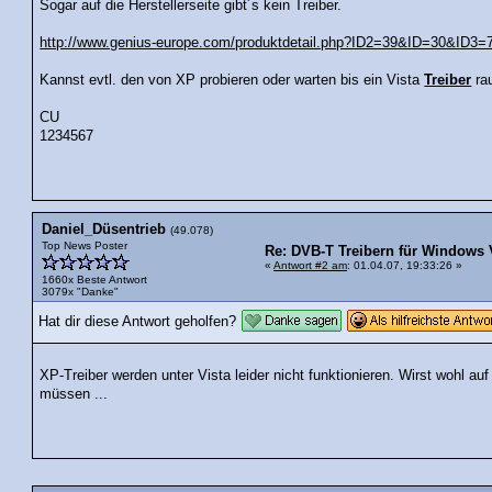
Sogar auf die Herstellerseite gibt´s kein Treiber.
http://www.genius-europe.com/produktdetail.php?ID2=39&ID=30&ID3=
Kannst evtl. den von XP probieren oder warten bis ein Vista
Treiber
ra
CU
1234567
Daniel_Düsentrieb
(49.078)
Top News Poster
Re: DVB-T Treibern für Windows 
«
Antwort #2 am
: 01.04.07, 19:33:26 »
1660x Beste Antwort
3079x "Danke"
Hat dir diese Antwort geholfen?
XP-Treiber werden unter Vista leider nicht funktionieren. Wirst wohl a
müssen ...