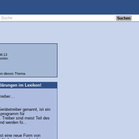
36:13
orten.
ten dieses Thema.
lärungen im Lexikon!
eiber....
erätetreiber genannt, ist ein
sprogramm für
Treiber sind meist Teil des
nd werden fü...
ist eine neue Form von