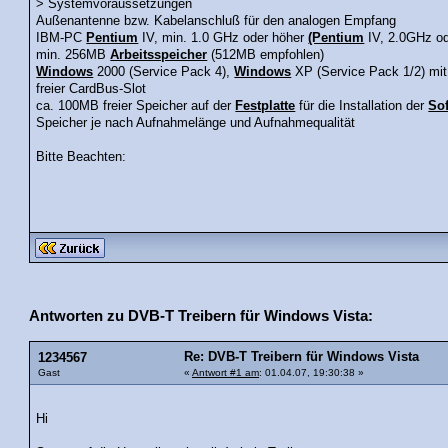
> Systemvoraussetzungen
Außenantenne bzw. Kabelanschluß für den analogen Empfang
IBM-PC
Pentium
IV, min. 1.0 GHz oder höher
(Pentium
IV, 2.0GHz od
min. 256MB
Arbeitsspeicher
(512MB empfohlen)
Windows
2000 (Service Pack 4),
Windows
XP (Service Pack 1/2) mit 
freier CardBus-Slot
ca. 100MB freier Speicher auf der
Festplatte
für die Installation der
So
Speicher je nach Aufnahmelänge und Aufnahmequalität
Bitte Beachten:
Antworten zu DVB-T Treibern für Windows Vista:
Re: DVB-T Treibern für Windows Vista
1234567
Gast
«
Antwort #1 am
: 01.04.07, 19:30:38 »
Hi