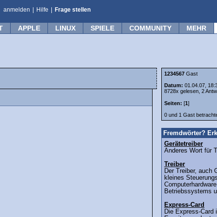
anmelden
|
Hilfe
|
Frage stellen
T
APPLE
LINUX
SPIELE
COMMUNITY
MEHR
1234567
Gast
Datum:
01.04.07, 18:
8728x gelesen, 2 Antw
Seiten:
[
1
]
0 und 1 Gast betrach
Fremdwörter? Erk
Gerätetreiber
Anderes Wort für Tr
Treiber
Der Treiber, auch G
kleines Steuerung
Computerhardware. 
Betriebssystems u
Express-Card
Die Express-Card 