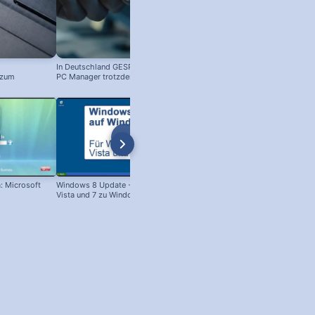
In Deutschland GESPERRT: Microsoft
Kostenloser Windows Anti-Viren-
 zum
PC Manager trotzdem installieren
Schutz: So aktivierst du ihn!
! #windowstipps
: Microsoft
Windows 8 Update - Von Win XP,
Festplatte formatieren & löschen:
Vista und 7 zu Windows 8!
XP, Vista, Windows 7