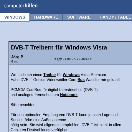
Forum
Tipps
News
Frage stellen
WINDOWS
HARDWARE
SOFTWARE
HANDY / TABLE
DVB-T Treibern für Windows Vista
Jörg B.
«
am
: 01.04.07, 18:36:13 »
Gast
Wo finde ich einen
Treiber
für
Windows
Vista Premium.
Habe DVB-T Genius Videowndler Card
Bus
Wandler mir gekauft.
PCMCIA CardBus für digital-terrestrisches (DVB-T)
und analoges Fernsehen am
Notebook
Bitte beachten:
Für den optimalen Empfang von DVB-T kann je nach Lage und
Sendestärke eine Außenantenne
nötig sein. Sie wird allgemein empfohlen. DVB-T ist nicht in allen
Gebieten Deutschlands verfügbar.