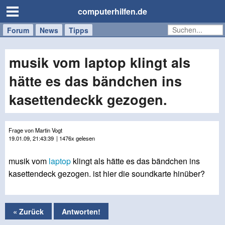
computerhilfen.de
Forum
Handy
Windows
Mac
News
Tipps
/
Tablet
musik vom laptop klingt als
hätte es das bändchen ins
kasettendeckk gezogen.
Frage von Martin Vogt
19.01.09, 21:43:39
| 1476x gelesen
musik vom
laptop
klingt als hätte es das bändchen ins
kasettendeck gezogen. ist hier die soundkarte hinüber?
« Zurück
Antworten!