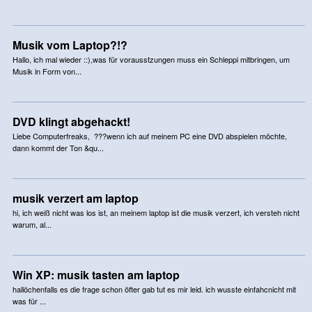
Musik vom Laptop?!?
Hallo, ich mal wieder ::),was für vorausstzungen muss ein Schleppi mitbringen, um
Musik in Form von...
DVD klingt abgehackt!
Liebe Computerfreaks, ???wenn ich auf meinem PC eine DVD abspielen möchte,
dann kommt der Ton &qu...
musik verzert am laptop
hi, ich weiß nicht was los ist, an meinem laptop ist die musik verzert, ich versteh nicht
warum, al...
Win XP: musik tasten am laptop
hallöchenfalls es die frage schon öfter gab tut es mir leid. ich wusste einfahcnicht mit
was für ...