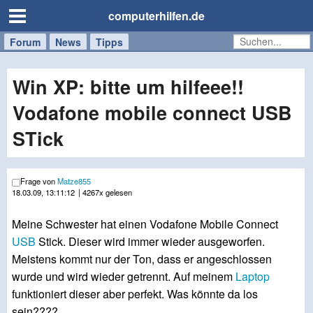
computerhilfen.de
Forum
Handy
Windows
Mac
News
Tipps
/
Tablet
Win XP: bitte um hilfeee!!
Vodafone mobile connect USB
STick
Frage von
Matze855
18.03.09, 13:11:12
| 4267x gelesen
Meine Schwester hat einen Vodafone Mobile Connect
USB
Stick. Dieser wird immer wieder ausgeworfen.
Meistens kommt nur der Ton, dass er angeschlossen
wurde und wird wieder getrennt. Auf meinem
Laptop
funktioniert dieser aber perfekt. Was könnte da los
sein????