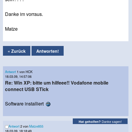
Danke im vorraus.
Matze
« Zurück
Antworten!
Antwort
1 von HCK
18.03.09, 14:57:06
Re: Win XP: bitte um hilfeee!! Vodafone mobile
connect USB STick
Software installiert
Danke sagen!
Hat geholfen?
Antwort
2 von
Matze855
18.03.09, 18:18:49