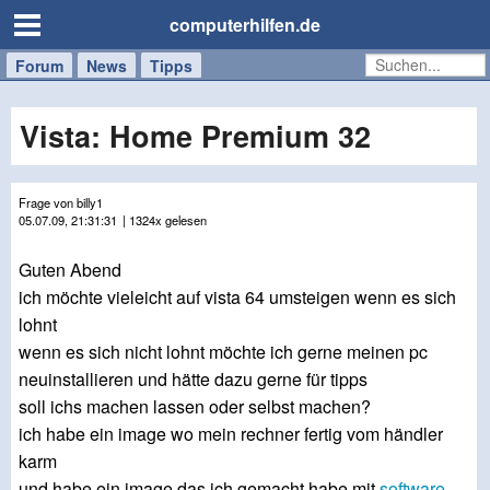
computerhilfen.de
Forum
Handy
Windows
Mac
News
Tipps
/
Tablet
Vista: Home Premium 32
Frage von billy1
05.07.09, 21:31:31
| 1324x gelesen
Guten Abend
ich möchte vieleicht auf vista 64 umsteigen wenn es sich
lohnt
wenn es sich nicht lohnt möchte ich gerne meinen pc
neuinstallieren und hätte dazu gerne für tipps
soll ichs machen lassen oder selbst machen?
ich habe ein image wo mein rechner fertig vom händler
karm
und habe ein image das ich gemacht habe mit
software