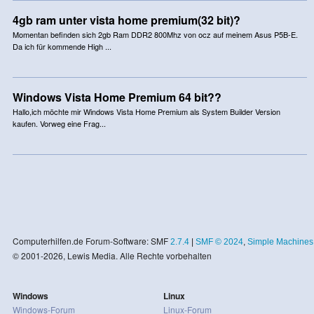
4gb ram unter vista home premium(32 bit)?
Momentan befinden sich 2gb Ram DDR2 800Mhz von ocz auf meinem Asus P5B-E.
Da ich für kommende High ...
Windows Vista Home Premium 64 bit??
Hallo,ich möchte mir Windows Vista Home Premium als System Builder Version
kaufen. Vorweg eine Frag...
Computerhilfen.de Forum-Software: SMF
2.7.4
|
SMF © 2024
,
Simple Machines
© 2001-2026, Lewis Media. Alle Rechte vorbehalten
Windows
Linux
Windows-Forum
Linux-Forum